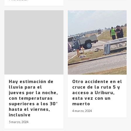
Hay estimación de
Otro accidente en el
lluvia para el
cruce de la ruta 5 y
jueves por la noche,
acceso a Uriburu,
con temperaturas
esta vez con un
superiores a los 30°
muerto
hasta el viernes,
4 marzo, 2024
Identidad de los adolescentes
inclusive
pampeanos que fueron
5 marzo, 2024
protagonistas del fatal accidente
en la mañana del lunes
3