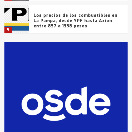
Los precios de los combustibles en
La Pampa, desde YPF hasta Axion
entre 857 a 1338 pesos
5
La Bolsa de Cereales de Bahía
Blanca anticipa que Agosto vendrá
con lluvias y heladas, en gran parte
de la provincia
6
T.Lauquen: tres jóvenes que
intentaron evadir a la Policía
fueron detenidos por
comercialización de drogas en la
7
tarde del sábado
T.Lauquen: se vendió el edificio de
lo que fue la planta Industrial del
Frígorífico Indio Pampa
1