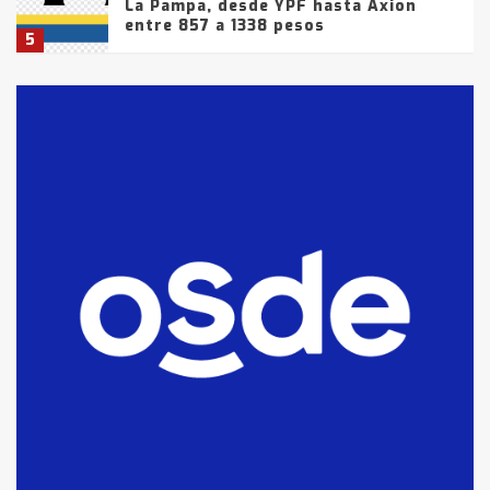
La Pampa, desde YPF hasta Axion
entre 857 a 1338 pesos
5
La Bolsa de Cereales de Bahía
Blanca anticipa que Agosto vendrá
con lluvias y heladas, en gran parte
de la provincia
6
T.Lauquen: tres jóvenes que
intentaron evadir a la Policía
fueron detenidos por
comercialización de drogas en la
7
tarde del sábado
T.Lauquen: se vendió el edificio de
lo que fue la planta Industrial del
Frígorífico Indio Pampa
1
14 allanamientos con Gendarmería