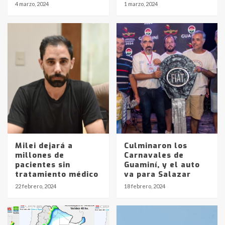
4 marzo, 2024
1 marzo, 2024
Milei dejará a
Culminaron los
millones de
Carnavales de
Identidad de los adolescentes
pacientes sin
Guaminí, y el auto
pampeanos que fueron
tratamiento médico
va para Salazar
protagonistas del fatal accidente
22 febrero, 2024
18 febrero, 2024
en la mañana del lunes
3