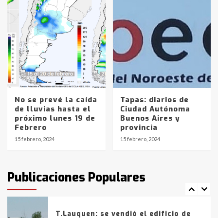
Accidente en Ruta 5: falleció un
joven de Trenque Lauquen
4
Los precios de los combustibles en
La Pampa, desde YPF hasta Axion
entre 857 a 1338 pesos
5
No se prevé la caída
Tapas: diarios de
La Bolsa de Cereales de Bahía
de lluvias hasta el
Ciudad Autónoma
Blanca anticipa que Agosto vendrá
próximo lunes 19 de
Buenos Aires y
con lluvias y heladas, en gran parte
Febrero
provincia
de la provincia
6
15 febrero, 2024
15 febrero, 2024
T.Lauquen: tres jóvenes que
intentaron evadir a la Policía
fueron detenidos por
Publicaciones Populares
comercialización de drogas en la
7
tarde del sábado
T.Lauquen: se vendió el edificio de