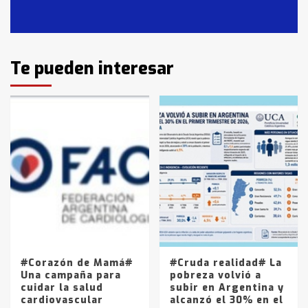
en T.Lauquen, Pehuajó y Carlos
Casares
2
Identidad de los adolescentes
Te pueden interesar
pampeanos que fueron
protagonistas del fatal accidente
en la mañana del lunes
3
Accidente en Ruta 5: falleció un
joven de Trenque Lauquen
4
Los precios de los combustibles en
La Pampa, desde YPF hasta Axion
entre 857 a 1338 pesos
5
#Corazón de Mamá#
#Cruda realidad# La
Una campaña para
pobreza volvió a
cuidar la salud
subir en Argentina y
cardiovascular
alcanzó el 30% en el