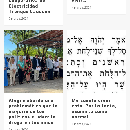
Cooperativa de
vivir…
Electricidad
4 marzo, 2024
Identidad de los adolescentes
Trenque Lauquen
pampeanos que fueron
7 marzo, 2024
protagonistas del fatal accidente
en la mañana del lunes
3
Accidente en Ruta 5: falleció un
joven de Trenque Lauquen
4
Los precios de los combustibles en
La Pampa, desde YPF hasta Axion
entre 857 a 1338 pesos
5
Alegre abordó una
Me cuesta creer
problemática que la
esto. Por lo tanto,
La Bolsa de Cereales de Bahía
mayoría de los
asumirlo como
Blanca anticipa que Agosto vendrá
políticos eluden: la
normal
con lluvias y heladas, en gran parte
droga en los niños
de la provincia
6
1 marzo, 2024
1 marzo, 2024