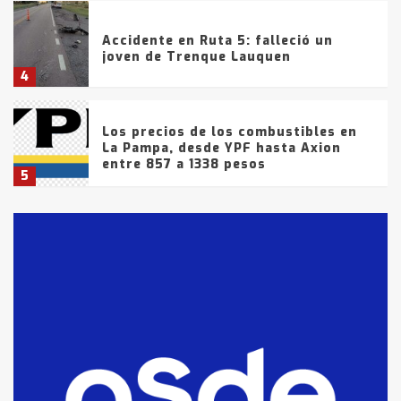
Accidente en Ruta 5: falleció un
joven de Trenque Lauquen
4
Los precios de los combustibles en
La Pampa, desde YPF hasta Axion
entre 857 a 1338 pesos
5
La Bolsa de Cereales de Bahía
Blanca anticipa que Agosto vendrá
con lluvias y heladas, en gran parte
de la provincia
6
T.Lauquen: tres jóvenes que
intentaron evadir a la Policía
fueron detenidos por
comercialización de drogas en la
7
tarde del sábado