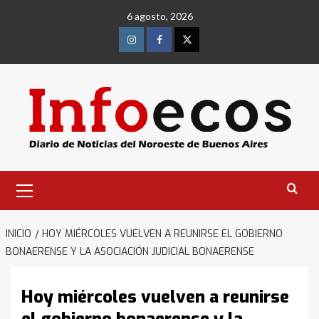
Saltar
6 agosto, 2026
al
contenido
Instagram
Facebook
Twitter
Menú
primario
INICIO
HOY MIÉRCOLES VUELVEN A REUNIRSE EL GOBIERNO
BONAERENSE Y LA ASOCIACIÓN JUDICIAL BONAERENSE
Hoy miércoles vuelven a reunirse