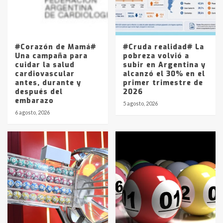
Los precios de los combustibles en
La Pampa, desde YPF hasta Axion
entre 857 a 1338 pesos
5
#Corazón de Mamá#
#Cruda realidad# La
Una campaña para
pobreza volvió a
cuidar la salud
subir en Argentina y
cardiovascular
alcanzó el 30% en el
antes, durante y
primer trimestre de
después del
2026
embarazo
5 agosto, 2026
6 agosto, 2026