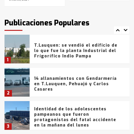
T.Lauquen: tres jóvenes que
intentaron evadir a la Policía
fueron detenidos por
Publicaciones Populares
comercialización de drogas en la
7
tarde del sábado
T.Lauquen: se vendió el edificio de
lo que fue la planta Industrial del
Frígorífico Indio Pampa
1
14 allanamientos con Gendarmería
en T.Lauquen, Pehuajó y Carlos
Casares
2
Identidad de los adolescentes
pampeanos que fueron
protagonistas del fatal accidente
en la mañana del lunes
3