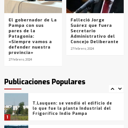
Los precios de los combustibles en
La Pampa, desde YPF hasta Axion
entre 857 a 1338 pesos
El gobernador de La
Falleció Jorge
5
Pampa con sus
Suárez que fuera
pares de la
Secretario
Patagonia:
Administrativo del
La Bolsa de Cereales de Bahía
«Siempre vamos a
Concejo Deliberante
Blanca anticipa que Agosto vendrá
defender nuestra
con lluvias y heladas, en gran parte
27 febrero, 2024
provincia»
de la provincia
6
27 febrero, 2024
T.Lauquen: tres jóvenes que
intentaron evadir a la Policía
fueron detenidos por
Publicaciones Populares
comercialización de drogas en la
7
tarde del sábado
T.Lauquen: se vendió el edificio de
lo que fue la planta Industrial del
Frígorífico Indio Pampa
1