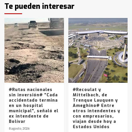
Identidad de los adolescentes
Te pueden interesar
pampeanos que fueron
protagonistas del fatal accidente
en la mañana del lunes
3
Accidente en Ruta 5: falleció un
joven de Trenque Lauquen
4
Los precios de los combustibles en
La Pampa, desde YPF hasta Axion
entre 857 a 1338 pesos
5
#Rutas nacionales
#Recoulat y
sin inversión# “Cada
Mittelbach, de
accidentado termina
Trenque Lauquen y
en un hospital
Ameghino# Entre
municipal”, señaló el
otros intendentes y
ex intendente de
con empresarios,
Bolívar
viajan desde hoy a
Estados Unidos
8 agosto, 2026