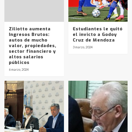
Ziliotto aumenta
Estudiantes le quitó
Ingresos Brutos:
el invicto a Godoy
autos de mucho
Cruz de Mendoza
valor, propiedades,
3 marzo, 2024
sector financiero y
altos salarios
públicos
6 marzo, 2024
Identidad de los adolescentes
pampeanos que fueron
protagonistas del fatal accidente
en la mañana del lunes
3
Accidente en Ruta 5: falleció un
joven de Trenque Lauquen
4