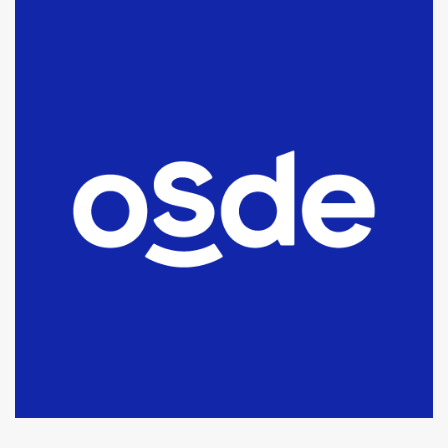
La Bolsa de Cereales de Bahía
Blanca anticipa que Agosto vendrá
con lluvias y heladas, en gran parte
de la provincia
6
T.Lauquen: tres jóvenes que
intentaron evadir a la Policía
fueron detenidos por
comercialización de drogas en la
7
tarde del sábado
T.Lauquen: se vendió el edificio de
lo que fue la planta Industrial del
Frígorífico Indio Pampa
1
14 allanamientos con Gendarmería
en T.Lauquen, Pehuajó y Carlos
Casares
2