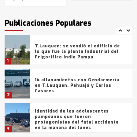
T.Lauquen: tres jóvenes que
intentaron evadir a la Policía
fueron detenidos por
Publicaciones Populares
comercialización de drogas en la
7
tarde del sábado
T.Lauquen: se vendió el edificio de
lo que fue la planta Industrial del
Frígorífico Indio Pampa
1
14 allanamientos con Gendarmería
en T.Lauquen, Pehuajó y Carlos
Casares
2
Identidad de los adolescentes
pampeanos que fueron
protagonistas del fatal accidente
en la mañana del lunes
3