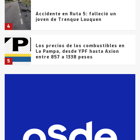
Accidente en Ruta 5: falleció un
joven de Trenque Lauquen
4
Los precios de los combustibles en
La Pampa, desde YPF hasta Axion
entre 857 a 1338 pesos
5
La Bolsa de Cereales de Bahía
Blanca anticipa que Agosto vendrá
con lluvias y heladas, en gran parte
de la provincia
6
T.Lauquen: tres jóvenes que
intentaron evadir a la Policía
fueron detenidos por
comercialización de drogas en la
7
tarde del sábado