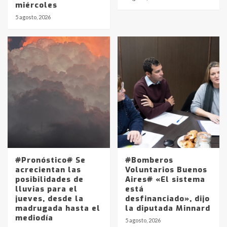
miércoles
5 agosto, 2026
#Pronóstico# Se
#Bomberos
acrecientan las
Voluntarios Buenos
posibilidades de
Aires# «El sistema
lluvias para el
está
jueves, desde la
desfinanciado», dijo
madrugada hasta el
la diputada Minnard
mediodía
5 agosto, 2026