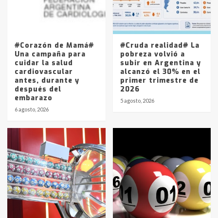
Los precios de los combustibles en
La Pampa, desde YPF hasta Axion
entre 857 a 1338 pesos
5
#Corazón de Mamá#
#Cruda realidad# La
Una campaña para
pobreza volvió a
cuidar la salud
subir en Argentina y
cardiovascular
alcanzó el 30% en el
antes, durante y
primer trimestre de
después del
2026
embarazo
5 agosto, 2026
6 agosto, 2026