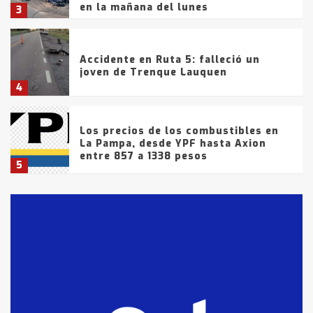
en la mañana del lunes
3
Accidente en Ruta 5: falleció un
joven de Trenque Lauquen
4
Los precios de los combustibles en
La Pampa, desde YPF hasta Axion
entre 857 a 1338 pesos
5
La Bolsa de Cereales de Bahía
Blanca anticipa que Agosto vendrá
con lluvias y heladas, en gran parte
de la provincia
6
T.Lauquen: tres jóvenes que
intentaron evadir a la Policía
fueron detenidos por