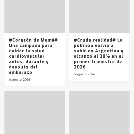
4
Los precios de los combustibles en
La Pampa, desde YPF hasta Axion
entre 857 a 1338 pesos
5
#Corazón de Mamá#
#Cruda realidad# La
Una campaña para
pobreza volvió a
cuidar la salud
subir en Argentina y
cardiovascular
alcanzó el 30% en el
antes, durante y
primer trimestre de
después del
2026
embarazo
5 agosto, 2026
6 agosto, 2026