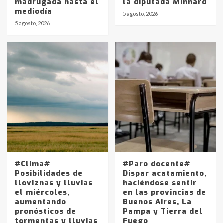
madrugada hasta el
la diputada Minnard
mediodía
5 agosto, 2026
5 agosto, 2026
Identidad de los adolescentes
pampeanos que fueron
protagonistas del fatal accidente
en la mañana del lunes
3
Accidente en Ruta 5: falleció un
joven de Trenque Lauquen
4
Los precios de los combustibles en
La Pampa, desde YPF hasta Axion
#Clima#
#Paro docente#
entre 857 a 1338 pesos
Posibilidades de
Dispar acatamiento,
5
lloviznas y lluvias
haciéndose sentir
el miércoles,
en las provincias de
aumentando
Buenos Aires, La
La Bolsa de Cereales de Bahía
pronósticos de
Pampa y Tierra del
Blanca anticipa que Agosto vendrá
tormentas y lluvias
Fuego
con lluvias y heladas, en gran parte