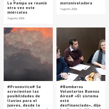
La Pampa se reunió
motoniveladora
otra vez este
5 agosto, 2026
miércoles
5 agosto, 2026
#Pronóstico# Se
#Bomberos
acrecientan las
Voluntarios Buenos
posibilidades de
Aires# «El sistema
lluvias para el
está
jueves, desde la
desfinanciado», dijo