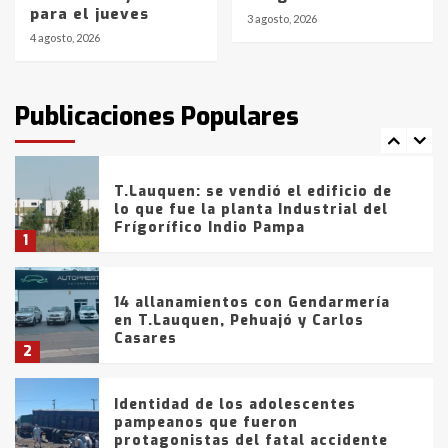
para el jueves
de la provincia
6
3 agosto, 2026
4 agosto, 2026
T.Lauquen: tres jóvenes que
intentaron evadir a la Policía
fueron detenidos por
Publicaciones Populares
comercialización de drogas en la
7
tarde del sábado
T.Lauquen: se vendió el edificio de
lo que fue la planta Industrial del
Frígorífico Indio Pampa
1
14 allanamientos con Gendarmería
en T.Lauquen, Pehuajó y Carlos
Casares
2
Identidad de los adolescentes
pampeanos que fueron
protagonistas del fatal accidente