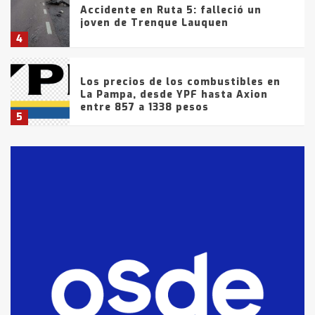
Accidente en Ruta 5: falleció un
joven de Trenque Lauquen
4
Los precios de los combustibles en
La Pampa, desde YPF hasta Axion
entre 857 a 1338 pesos
5
La Bolsa de Cereales de Bahía
Blanca anticipa que Agosto vendrá
con lluvias y heladas, en gran parte
de la provincia
6
T.Lauquen: tres jóvenes que
intentaron evadir a la Policía
fueron detenidos por
comercialización de drogas en la
7
tarde del sábado