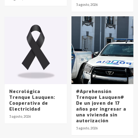
Identidad de los adolescentes
5 agosto, 2026
pampeanos que fueron
protagonistas del fatal accidente
en la mañana del lunes
3
Accidente en Ruta 5: falleció un
joven de Trenque Lauquen
4
Los precios de los combustibles en
La Pampa, desde YPF hasta Axion
entre 857 a 1338 pesos
5
Necrológica
#Aprehensión
Trenque Lauquen:
Trenque Lauquen#
Cooperativa de
De un joven de 17
La Bolsa de Cereales de Bahía
Electricidad
años por ingresar a
Blanca anticipa que Agosto vendrá
una vivienda sin
con lluvias y heladas, en gran parte
5 agosto, 2026
autorización
de la provincia
6
5 agosto, 2026
T.Lauquen: tres jóvenes que