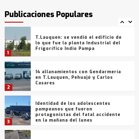
intentaron evadir a la Policía
fueron detenidos por
Publicaciones Populares
comercialización de drogas en la
7
tarde del sábado
T.Lauquen: se vendió el edificio de
lo que fue la planta Industrial del
Frígorífico Indio Pampa
1
14 allanamientos con Gendarmería
en T.Lauquen, Pehuajó y Carlos
Casares
2
Identidad de los adolescentes
pampeanos que fueron
protagonistas del fatal accidente
en la mañana del lunes
3