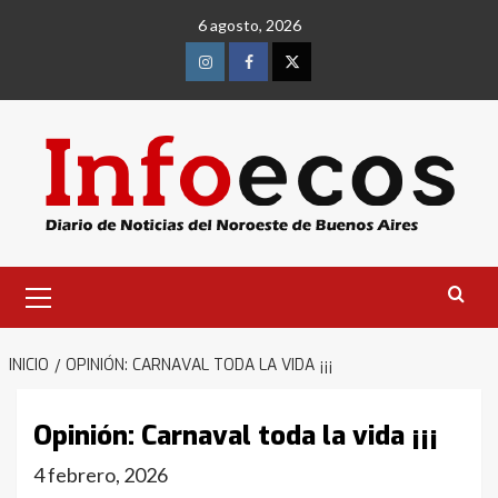
Saltar
6 agosto, 2026
al
contenido
Instagram
Facebook
Twitter
Menú
primario
INICIO
OPINIÓN: CARNAVAL TODA LA VIDA ¡¡¡
Opinión: Carnaval toda la vida ¡¡¡
4 febrero, 2026