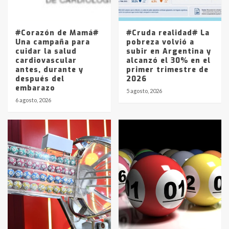
La Pampa, desde YPF hasta Axion
entre 857 a 1338 pesos
5
#Corazón de Mamá#
#Cruda realidad# La
Una campaña para
pobreza volvió a
cuidar la salud
subir en Argentina y
cardiovascular
alcanzó el 30% en el
antes, durante y
primer trimestre de
después del
2026
embarazo
5 agosto, 2026
6 agosto, 2026