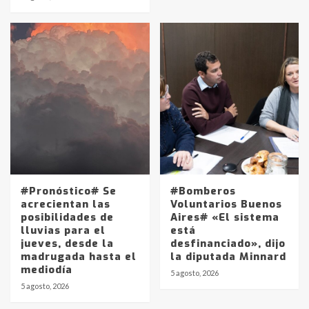
#Pronóstico# Se
#Bomberos
acrecientan las
Voluntarios Buenos
posibilidades de
Aires# «El sistema
lluvias para el
está
jueves, desde la
desfinanciado», dijo
madrugada hasta el
la diputada Minnard
mediodía
5 agosto, 2026
5 agosto, 2026
Identidad de los adolescentes