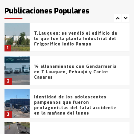
intentaron evadir a la Policía
fueron detenidos por
Publicaciones Populares
comercialización de drogas en la
7
tarde del sábado
T.Lauquen: se vendió el edificio de
lo que fue la planta Industrial del
Frígorífico Indio Pampa
1
14 allanamientos con Gendarmería
en T.Lauquen, Pehuajó y Carlos
Casares
2
Identidad de los adolescentes
pampeanos que fueron
protagonistas del fatal accidente
en la mañana del lunes
3