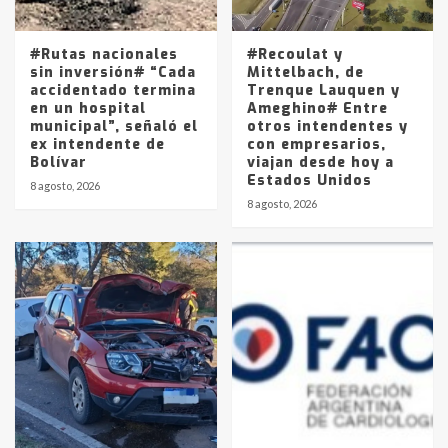
La Pampa, desde YPF hasta Axion
entre 857 a 1338 pesos
5
#Rutas nacionales
#Recoulat y
sin inversión# “Cada
Mittelbach, de
accidentado termina
Trenque Lauquen y
en un hospital
Ameghino# Entre
municipal”, señaló el
otros intendentes y
ex intendente de
con empresarios,
Bolívar
viajan desde hoy a
Estados Unidos
8 agosto, 2026
8 agosto, 2026