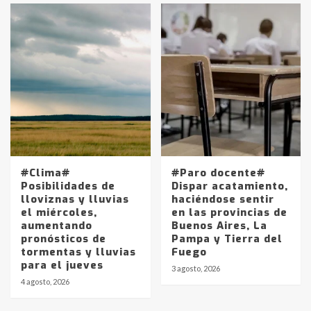
pampeanos que fueron
protagonistas del fatal accidente
en la mañana del lunes
3
Accidente en Ruta 5: falleció un
joven de Trenque Lauquen
4
Los precios de los combustibles en
La Pampa, desde YPF hasta Axion
#Clima#
#Paro docente#
entre 857 a 1338 pesos
Posibilidades de
Dispar acatamiento,
5
lloviznas y lluvias
haciéndose sentir
el miércoles,
en las provincias de
aumentando
Buenos Aires, La
La Bolsa de Cereales de Bahía
pronósticos de
Pampa y Tierra del
Blanca anticipa que Agosto vendrá
tormentas y lluvias
Fuego
con lluvias y heladas, en gran parte
para el jueves
de la provincia
6
3 agosto, 2026
4 agosto, 2026
T.Lauquen: tres jóvenes que