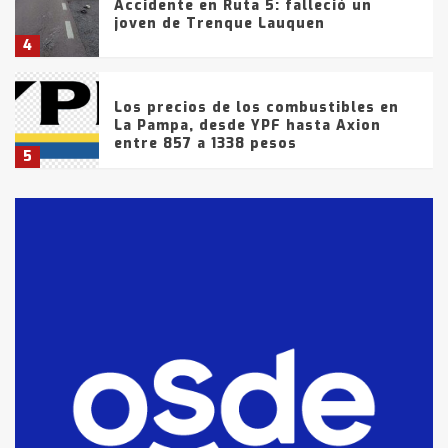
Accidente en Ruta 5: falleció un
joven de Trenque Lauquen
4
Los precios de los combustibles en
La Pampa, desde YPF hasta Axion
entre 857 a 1338 pesos
5
La Bolsa de Cereales de Bahía
Blanca anticipa que Agosto vendrá
con lluvias y heladas, en gran parte
de la provincia
6
T.Lauquen: tres jóvenes que
intentaron evadir a la Policía
fueron detenidos por
comercialización de drogas en la
7
tarde del sábado
T.Lauquen: se vendió el edificio de