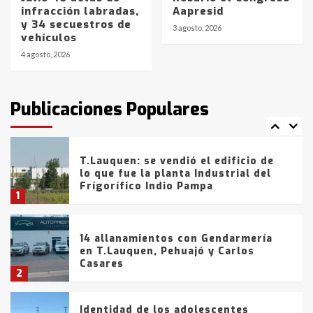
infracción labradas,
Aapresid
Blanca anticipa que Agosto vendrá
y 34 secuestros de
con lluvias y heladas, en gran parte
3 agosto, 2026
vehículos
de la provincia
6
4 agosto, 2026
T.Lauquen: tres jóvenes que
intentaron evadir a la Policía
fueron detenidos por
Publicaciones Populares
comercialización de drogas en la
7
tarde del sábado
T.Lauquen: se vendió el edificio de
lo que fue la planta Industrial del
Frígorífico Indio Pampa
1
14 allanamientos con Gendarmería
en T.Lauquen, Pehuajó y Carlos
Casares
2
Identidad de los adolescentes