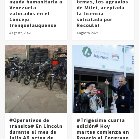
ayuda humanitaria a
temas, los agravios
Venezuela
de Milei, aceptada
valorados en el
la licencia
Concejo
solicitada por
trenquelauquense
Recoulat
4 agosto, 2026
4 agosto, 2026
Identidad de los adolescentes
pampeanos que fueron
protagonistas del fatal accidente
en la mañana del lunes
3
Accidente en Ruta 5: falleció un
joven de Trenque Lauquen
4
Los precios de los combustibles en
La Pampa, desde YPF hasta Axion
entre 857 a 1338 pesos
#Operativos de
#Trigésima cuarta
5
tránsito# En Lincoln
edición# Hoy
durante el mes de
martes comienza en
Julio 46 actas de
Rosario el Congreso
La Bolsa de Cereales de Bahía