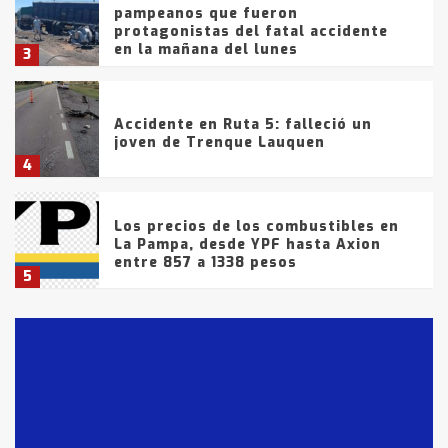
pampeanos que fueron
protagonistas del fatal accidente
en la mañana del lunes
3
Accidente en Ruta 5: falleció un
joven de Trenque Lauquen
4
Los precios de los combustibles en
La Pampa, desde YPF hasta Axion
entre 857 a 1338 pesos
5
La Bolsa de Cereales de Bahía
Blanca anticipa que Agosto vendrá
con lluvias y heladas, en gran parte
de la provincia
6
T.Lauquen: tres jóvenes que