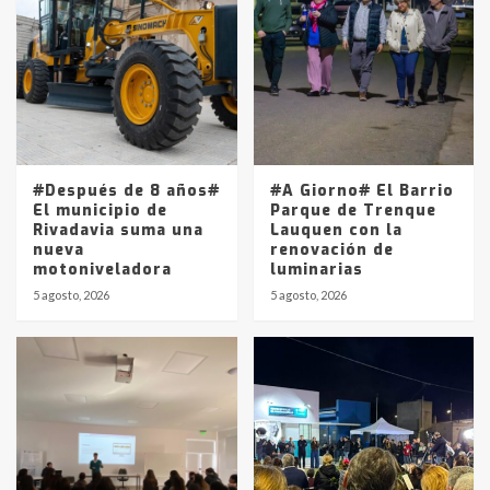
Accidente en Ruta 5: falleció un
joven de Trenque Lauquen
4
Los precios de los combustibles en
La Pampa, desde YPF hasta Axion
entre 857 a 1338 pesos
5
#Después de 8 años#
#A Giorno# El Barrio
El municipio de
Parque de Trenque
Rivadavia suma una
Lauquen con la
nueva
renovación de
motoniveladora
luminarias
5 agosto, 2026
5 agosto, 2026