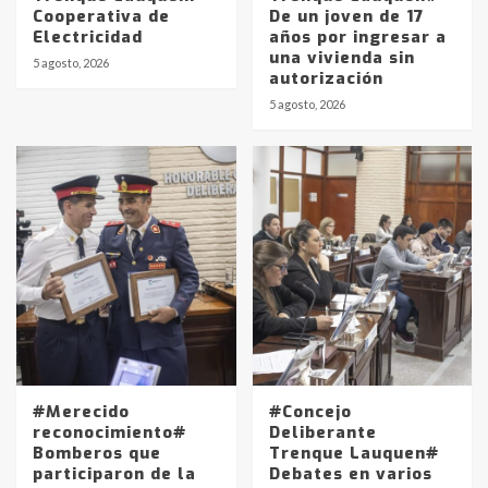
Cooperativa de
De un joven de 17
Electricidad
años por ingresar a
una vivienda sin
5 agosto, 2026
autorización
5 agosto, 2026
#Merecido
#Concejo
reconocimiento#
Deliberante
Bomberos que
Trenque Lauquen#
participaron de la
Debates en varios