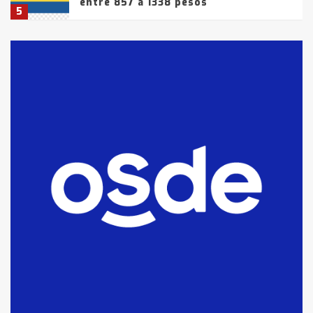
entre 857 a 1338 pesos
5
La Bolsa de Cereales de Bahía
Blanca anticipa que Agosto vendrá
con lluvias y heladas, en gran parte
de la provincia
6
T.Lauquen: tres jóvenes que
intentaron evadir a la Policía
fueron detenidos por
comercialización de drogas en la
7
tarde del sábado
T.Lauquen: se vendió el edificio de
lo que fue la planta Industrial del
Frígorífico Indio Pampa
1
14 allanamientos con Gendarmería
en T.Lauquen, Pehuajó y Carlos
Casares