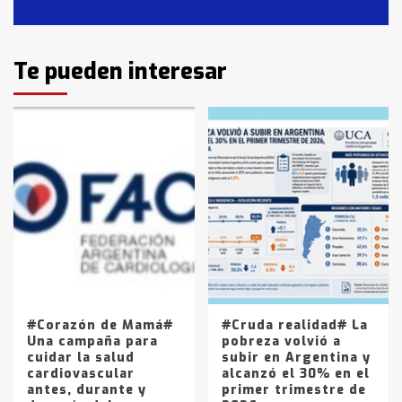
2
Identidad de los adolescentes
Te pueden interesar
pampeanos que fueron
protagonistas del fatal accidente
en la mañana del lunes
3
Accidente en Ruta 5: falleció un
joven de Trenque Lauquen
4
Los precios de los combustibles en
La Pampa, desde YPF hasta Axion
entre 857 a 1338 pesos
5
#Corazón de Mamá#
#Cruda realidad# La
Una campaña para
pobreza volvió a
cuidar la salud
subir en Argentina y
cardiovascular
alcanzó el 30% en el
antes, durante y
primer trimestre de