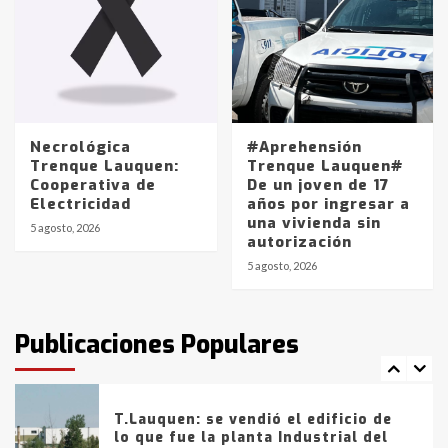
joven de Trenque Lauquen
4
Los precios de los combustibles en
La Pampa, desde YPF hasta Axion
entre 857 a 1338 pesos
5
Necrológica
#Aprehensión
Trenque Lauquen:
Trenque Lauquen#
Cooperativa de
De un joven de 17
La Bolsa de Cereales de Bahía
Electricidad
años por ingresar a
Blanca anticipa que Agosto vendrá
una vivienda sin
con lluvias y heladas, en gran parte
5 agosto, 2026
autorización
de la provincia
6
5 agosto, 2026
T.Lauquen: tres jóvenes que
intentaron evadir a la Policía
fueron detenidos por
Publicaciones Populares
comercialización de drogas en la
7
tarde del sábado
T.Lauquen: se vendió el edificio de
lo que fue la planta Industrial del