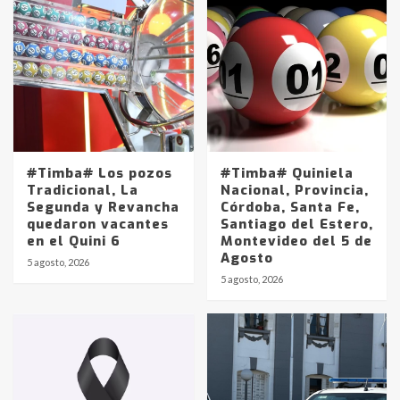
#Timba# Los pozos
#Timba# Quiniela
Tradicional, La
Nacional, Provincia,
Segunda y Revancha
Córdoba, Santa Fe,
quedaron vacantes
Santiago del Estero,
en el Quini 6
Montevideo del 5 de
Agosto
5 agosto, 2026
Identidad de los adolescentes
5 agosto, 2026
pampeanos que fueron
protagonistas del fatal accidente
en la mañana del lunes
3
Accidente en Ruta 5: falleció un