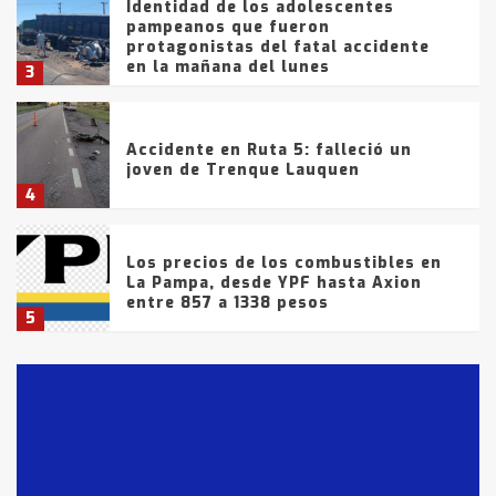
Identidad de los adolescentes
pampeanos que fueron
protagonistas del fatal accidente
en la mañana del lunes
3
Accidente en Ruta 5: falleció un
joven de Trenque Lauquen
4
Los precios de los combustibles en
La Pampa, desde YPF hasta Axion
entre 857 a 1338 pesos
5
La Bolsa de Cereales de Bahía
Blanca anticipa que Agosto vendrá
con lluvias y heladas, en gran parte
de la provincia
6
T.Lauquen: tres jóvenes que