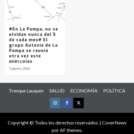
#En La Pampa, no se
olvidan nunca del 5
de cada mes# El
grupo Autovía de La
Pampa se reunió
otra vez este
miércoles
5 agosto, 2026
Trenque Lauquen
SALUD
ECONOMÍA
POLÍTICA
Instagram
Facebook
Twitter
Copyright © Todos los derechos reservados.
|
CoverNews
por AF themes.