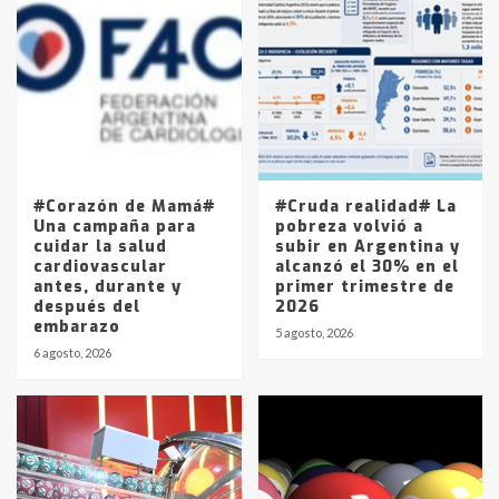
Accidente en Ruta 5: falleció un
joven de Trenque Lauquen
4
Los precios de los combustibles en
La Pampa, desde YPF hasta Axion
entre 857 a 1338 pesos
5
#Corazón de Mamá#
#Cruda realidad# La
Una campaña para
pobreza volvió a
cuidar la salud
subir en Argentina y
cardiovascular
alcanzó el 30% en el
antes, durante y
primer trimestre de
después del
2026
embarazo
5 agosto, 2026
6 agosto, 2026