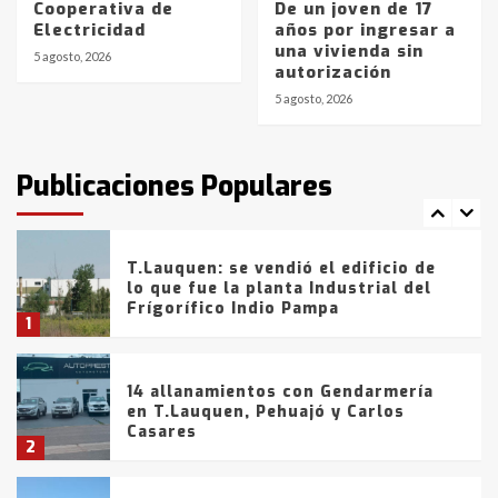
Cooperativa de
De un joven de 17
La Bolsa de Cereales de Bahía
Electricidad
años por ingresar a
Blanca anticipa que Agosto vendrá
una vivienda sin
con lluvias y heladas, en gran parte
5 agosto, 2026
autorización
de la provincia
6
5 agosto, 2026
T.Lauquen: tres jóvenes que
intentaron evadir a la Policía
fueron detenidos por
Publicaciones Populares
comercialización de drogas en la
7
tarde del sábado
T.Lauquen: se vendió el edificio de
lo que fue la planta Industrial del
Frígorífico Indio Pampa
1
14 allanamientos con Gendarmería
en T.Lauquen, Pehuajó y Carlos
Casares
2