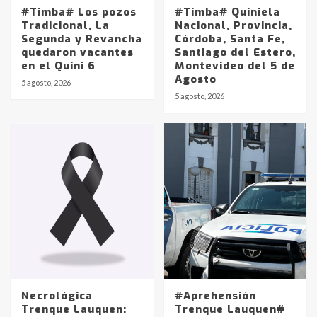
#Timba# Los pozos
#Timba# Quiniela
Tradicional, La
Nacional, Provincia,
Segunda y Revancha
Córdoba, Santa Fe,
quedaron vacantes
Santiago del Estero,
en el Quini 6
Montevideo del 5 de
Agosto
5 agosto, 2026
Identidad de los adolescentes
5 agosto, 2026
pampeanos que fueron
protagonistas del fatal accidente
en la mañana del lunes
3
Accidente en Ruta 5: falleció un
joven de Trenque Lauquen
4
Los precios de los combustibles en
La Pampa, desde YPF hasta Axion
entre 857 a 1338 pesos
5
Necrológica
#Aprehensión
Trenque Lauquen:
Trenque Lauquen#