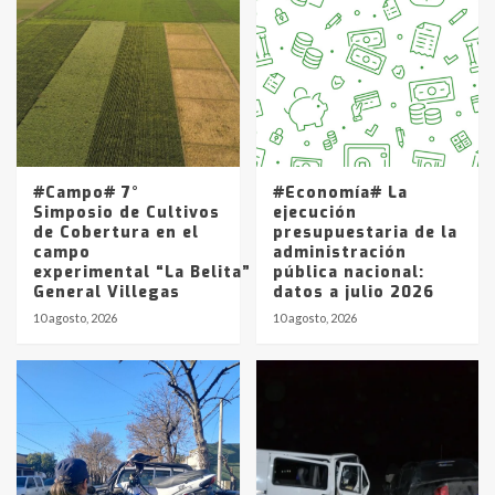
Accidente en Ruta 5: falleció un
joven de Trenque Lauquen
4
Los precios de los combustibles en
La Pampa, desde YPF hasta Axion
entre 857 a 1338 pesos
5
#Campo# 7°
#Economía# La
Simposio de Cultivos
ejecución
de Cobertura en el
presupuestaria de la
campo
administración
experimental “La Belita” del INTA
pública nacional:
General Villegas
datos a julio 2026
10 agosto, 2026
10 agosto, 2026