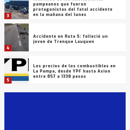
pampeanos que fueron
protagonistas del fatal accidente
en la mañana del lunes
3
Accidente en Ruta 5: falleció un
joven de Trenque Lauquen
4
Los precios de los combustibles en
La Pampa, desde YPF hasta Axion
entre 857 a 1338 pesos
5
La Bolsa de Cereales de Bahía
Blanca anticipa que Agosto vendrá
con lluvias y heladas, en gran parte
de la provincia
6
T.Lauquen: tres jóvenes que