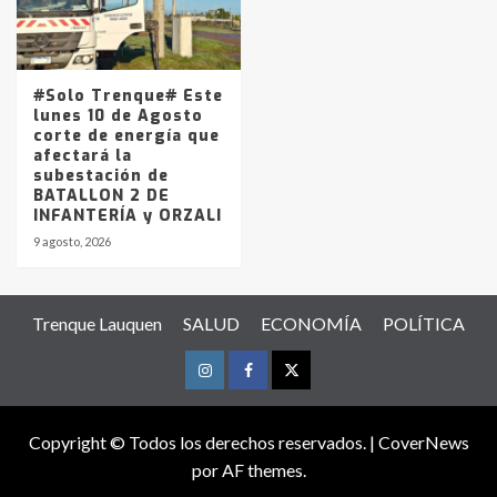
#Solo Trenque# Este
lunes 10 de Agosto
corte de energía que
afectará la
subestación de
BATALLON 2 DE
INFANTERÍA y ORZALI
9 agosto, 2026
Trenque Lauquen
SALUD
ECONOMÍA
POLÍTICA
Instagram
Facebook
Twitter
Copyright © Todos los derechos reservados.
|
CoverNews
por AF themes.