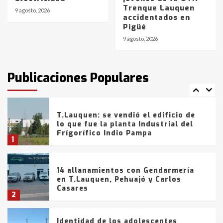
La Bolsa de Cereales de Bahía
Trenque Lauquen
Blanca anticipa que Agosto vendrá
9 agosto, 2026
accidentados en
con lluvias y heladas, en gran parte
Pigüé
de la provincia
6
9 agosto, 2026
T.Lauquen: tres jóvenes que
intentaron evadir a la Policía
fueron detenidos por
Publicaciones Populares
comercialización de drogas en la
7
tarde del sábado
T.Lauquen: se vendió el edificio de
lo que fue la planta Industrial del
Frígorífico Indio Pampa
1
14 allanamientos con Gendarmería
en T.Lauquen, Pehuajó y Carlos
Casares
2
Identidad de los adolescentes