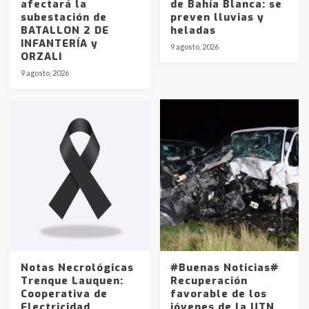
afectará la
de Bahía Blanca: se
subestación de
preven lluvias y
BATALLON 2 DE
heladas
INFANTERÍA y
9 agosto, 2026
ORZALI
9 agosto, 2026
Identidad de los adolescentes
pampeanos que fueron
protagonistas del fatal accidente
en la mañana del lunes
3
Accidente en Ruta 5: falleció un
joven de Trenque Lauquen
4
Los precios de los combustibles en
La Pampa, desde YPF hasta Axion
entre 857 a 1338 pesos
Notas Necrológicas
#Buenas Noticias#
5
Trenque Lauquen:
Recuperación
Cooperativa de
favorable de los
Electricidad
jóvenes de la UTN