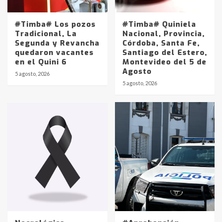
#Timba# Los pozos
#Timba# Quiniela
Tradicional, La
Nacional, Provincia,
Segunda y Revancha
Córdoba, Santa Fe,
quedaron vacantes
Santiago del Estero,
en el Quini 6
Montevideo del 5 de
Agosto
5 agosto, 2026
Identidad de los adolescentes
5 agosto, 2026
pampeanos que fueron
protagonistas del fatal accidente
en la mañana del lunes
3
Accidente en Ruta 5: falleció un
joven de Trenque Lauquen
4
Los precios de los combustibles en
La Pampa, desde YPF hasta Axion
entre 857 a 1338 pesos
5