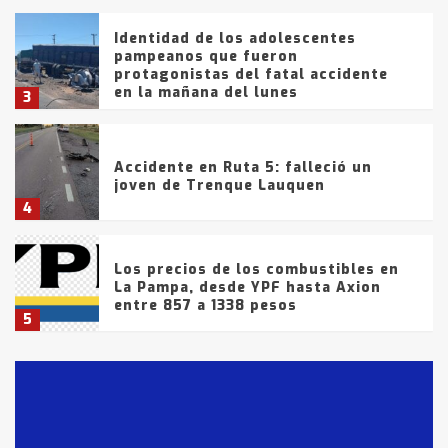
Identidad de los adolescentes
pampeanos que fueron
protagonistas del fatal accidente
en la mañana del lunes
3
Accidente en Ruta 5: falleció un
joven de Trenque Lauquen
4
Los precios de los combustibles en
La Pampa, desde YPF hasta Axion
entre 857 a 1338 pesos
5
La Bolsa de Cereales de Bahía
Blanca anticipa que Agosto vendrá
con lluvias y heladas, en gran parte
de la provincia
6