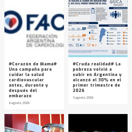
Accidente en Ruta 5: falleció un
joven de Trenque Lauquen
4
Los precios de los combustibles en
La Pampa, desde YPF hasta Axion
entre 857 a 1338 pesos
5
#Corazón de Mamá#
#Cruda realidad# La
Una campaña para
pobreza volvió a
cuidar la salud
subir en Argentina y
cardiovascular
alcanzó el 30% en el
antes, durante y
primer trimestre de
después del
2026
embarazo
5 agosto, 2026
6 agosto, 2026