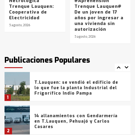
Necrológica
#Aprehensión
Trenque Lauquen:
Trenque Lauquen#
Cooperativa de
De un joven de 17
La Bolsa de Cereales de Bahía
Electricidad
años por ingresar a
Blanca anticipa que Agosto vendrá
una vivienda sin
con lluvias y heladas, en gran parte
5 agosto, 2026
autorización
de la provincia
6
5 agosto, 2026
T.Lauquen: tres jóvenes que
intentaron evadir a la Policía
fueron detenidos por
Publicaciones Populares
comercialización de drogas en la
7
tarde del sábado
T.Lauquen: se vendió el edificio de
lo que fue la planta Industrial del
Frígorífico Indio Pampa
1
14 allanamientos con Gendarmería
en T.Lauquen, Pehuajó y Carlos
Casares
2