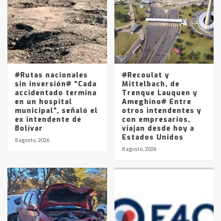
joven de Trenque Lauquen
4
Los precios de los combustibles en
La Pampa, desde YPF hasta Axion
entre 857 a 1338 pesos
5
#Rutas nacionales
#Recoulat y
sin inversión# “Cada
Mittelbach, de
accidentado termina
Trenque Lauquen y
en un hospital
Ameghino# Entre
municipal”, señaló el
otros intendentes y
ex intendente de
con empresarios,
Bolívar
viajan desde hoy a
Estados Unidos
8 agosto, 2026
8 agosto, 2026