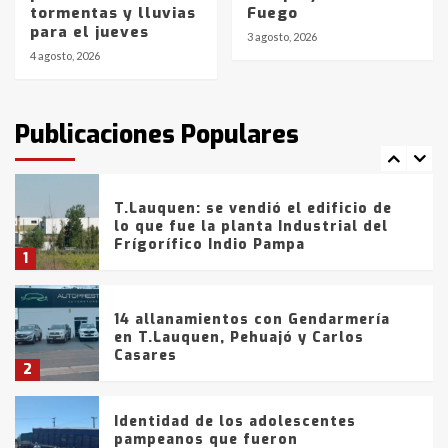
tormentas y lluvias
Fuego
con lluvias y heladas, en gran parte
para el jueves
de la provincia
6
3 agosto, 2026
4 agosto, 2026
T.Lauquen: tres jóvenes que
intentaron evadir a la Policía
fueron detenidos por
Publicaciones Populares
comercialización de drogas en la
7
tarde del sábado
T.Lauquen: se vendió el edificio de
lo que fue la planta Industrial del
Frígorífico Indio Pampa
1
14 allanamientos con Gendarmería
en T.Lauquen, Pehuajó y Carlos
Casares
2
Identidad de los adolescentes
pampeanos que fueron