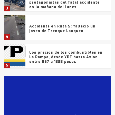
protagonistas del fatal accidente
en la mañana del lunes
3
Accidente en Ruta 5: falleció un
joven de Trenque Lauquen
4
Los precios de los combustibles en
La Pampa, desde YPF hasta Axion
entre 857 a 1338 pesos
5
La Bolsa de Cereales de Bahía
Blanca anticipa que Agosto vendrá
con lluvias y heladas, en gran parte
de la provincia
6
T.Lauquen: tres jóvenes que
intentaron evadir a la Policía
fueron detenidos por