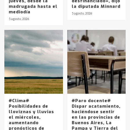
jueves, desde la
desfinanciado», dijo
madrugada hasta el
la diputada Minnard
mediodía
5 agosto, 2026
5 agosto, 2026
Identidad de los adolescentes
pampeanos que fueron
protagonistas del fatal accidente
en la mañana del lunes
3
Accidente en Ruta 5: falleció un
joven de Trenque Lauquen
4
Los precios de los combustibles en
La Pampa, desde YPF hasta Axion
#Clima#
#Paro docente#
entre 857 a 1338 pesos
Posibilidades de
Dispar acatamiento,
5
lloviznas y lluvias
haciéndose sentir
el miércoles,
en las provincias de
aumentando
Buenos Aires, La
La Bolsa de Cereales de Bahía
pronósticos de
Pampa y Tierra del
Blanca anticipa que Agosto vendrá