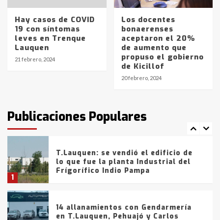
entre 857 a 1338 pesos
5
Hay casos de COVID
Los docentes
19 con síntomas
bonaerenses
leves en Trenque
aceptaron el 20%
La Bolsa de Cereales de Bahía
Lauquen
de aumento que
Blanca anticipa que Agosto vendrá
propuso el gobierno
con lluvias y heladas, en gran parte
21 febrero, 2024
de Kicillof
de la provincia
6
20 febrero, 2024
T.Lauquen: tres jóvenes que
intentaron evadir a la Policía
fueron detenidos por
Publicaciones Populares
comercialización de drogas en la
7
tarde del sábado
T.Lauquen: se vendió el edificio de
lo que fue la planta Industrial del
Frígorífico Indio Pampa
1
14 allanamientos con Gendarmería
en T.Lauquen, Pehuajó y Carlos