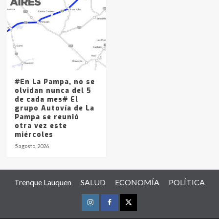
#En La Pampa, no se
olvidan nunca del 5
de cada mes# El
grupo Autovía de La
Pampa se reunió
otra vez este
miércoles
5 agosto, 2026
Trenque Lauquen
SALUD
ECONOMÍA
POLÍTICA
Instagram
Facebook
Twitter