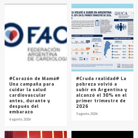
en la mañana del lunes
3
Accidente en Ruta 5: falleció un
joven de Trenque Lauquen
4
Los precios de los combustibles en
La Pampa, desde YPF hasta Axion
entre 857 a 1338 pesos
5
#Corazón de Mamá#
#Cruda realidad# La
Una campaña para
pobreza volvió a
cuidar la salud
subir en Argentina y
cardiovascular
alcanzó el 30% en el
antes, durante y
primer trimestre de
después del
2026
embarazo
5 agosto, 2026
6 agosto, 2026