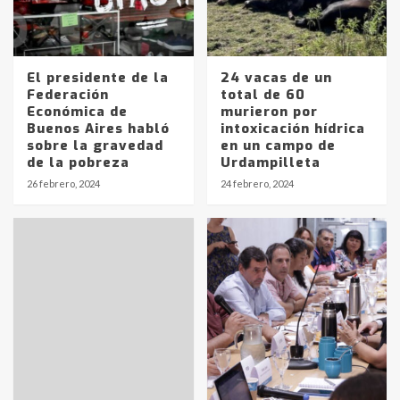
El presidente de la
24 vacas de un
Federación
total de 60
Económica de
murieron por
Buenos Aires habló
intoxicación hídrica
sobre la gravedad
en un campo de
de la pobreza
Urdampilleta
Identidad de los adolescentes
26 febrero, 2024
24 febrero, 2024
pampeanos que fueron
protagonistas del fatal accidente
en la mañana del lunes
3
Accidente en Ruta 5: falleció un
joven de Trenque Lauquen
4
Los precios de los combustibles en
La Pampa, desde YPF hasta Axion