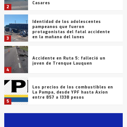
Casares
2
Identidad de los adolescentes
pampeanos que fueron
protagonistas del fatal accidente
en la mañana del lunes
3
Accidente en Ruta 5: falleció un
joven de Trenque Lauquen
4
Los precios de los combustibles en
La Pampa, desde YPF hasta Axion
entre 857 a 1338 pesos
5
La Bolsa de Cereales de Bahía
Blanca anticipa que Agosto vendrá
con lluvias y heladas, en gran parte