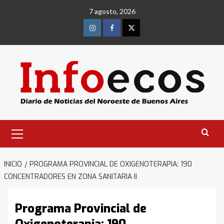
Saltar
7 agosto, 2026
al
contenido
Instagram
Facebook
Twitter
Menú
primario
INICIO
PROGRAMA PROVINCIAL DE OXIGENOTERAPIA: 190
CONCENTRADORES EN ZONA SANITARIA II
Programa Provincial de