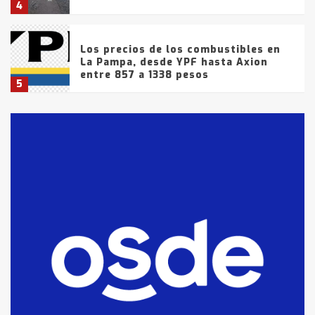
4
Los precios de los combustibles en
La Pampa, desde YPF hasta Axion
entre 857 a 1338 pesos
5
La Bolsa de Cereales de Bahía
Blanca anticipa que Agosto vendrá
con lluvias y heladas, en gran parte
de la provincia
6
T.Lauquen: tres jóvenes que
intentaron evadir a la Policía
fueron detenidos por
comercialización de drogas en la
7
tarde del sábado
T.Lauquen: se vendió el edificio de
lo que fue la planta Industrial del
Frígorífico Indio Pampa