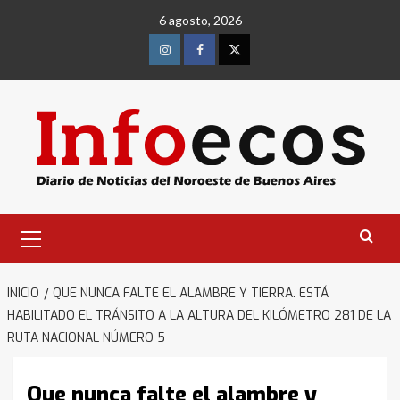
Saltar
6 agosto, 2026
al
contenido
Instagram
Facebook
Twitter
Menú
primario
INICIO
QUE NUNCA FALTE EL ALAMBRE Y TIERRA. ESTÁ
HABILITADO EL TRÁNSITO A LA ALTURA DEL KILÓMETRO 281 DE LA
RUTA NACIONAL NÚMERO 5
Que nunca falte el alambre y