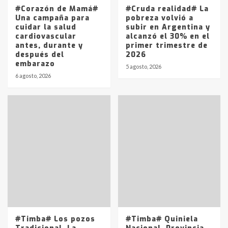
5
#Corazón de Mamá#
#Cruda realidad# La
Una campaña para
pobreza volvió a
cuidar la salud
subir en Argentina y
cardiovascular
alcanzó el 30% en el
antes, durante y
primer trimestre de
después del
2026
embarazo
5 agosto, 2026
6 agosto, 2026
#Timba# Los pozos
#Timba# Quiniela