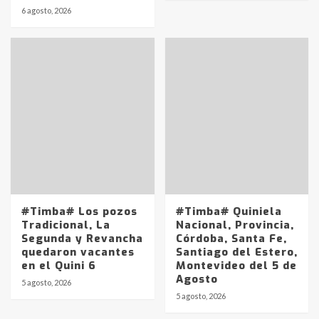
6 agosto, 2026
#Timba# Los pozos
#Timba# Quiniela
Tradicional, La
Nacional, Provincia,
Segunda y Revancha
Córdoba, Santa Fe,
quedaron vacantes
Santiago del Estero,
en el Quini 6
Montevideo del 5 de
Agosto
5 agosto, 2026
Identidad de los adolescentes
5 agosto, 2026
pampeanos que fueron
protagonistas del fatal accidente