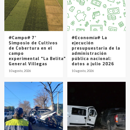
4
Los precios de los combustibles en
La Pampa, desde YPF hasta Axion
entre 857 a 1338 pesos
5
#Campo# 7°
#Economía# La
Simposio de Cultivos
ejecución
de Cobertura en el
presupuestaria de la
campo
administración
experimental “La Belita” del INTA
pública nacional:
General Villegas
datos a julio 2026
10 agosto, 2026
10 agosto, 2026