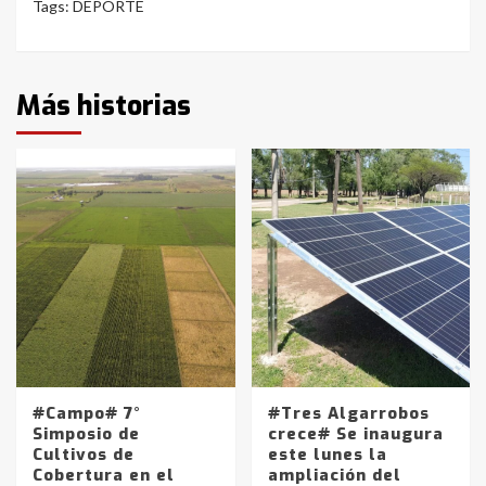
Tags:
DEPORTE
Más historias
#Campo# 7°
#Tres Algarrobos
Simposio de
crece# Se inaugura
Cultivos de
este lunes la
Cobertura en el
ampliación del