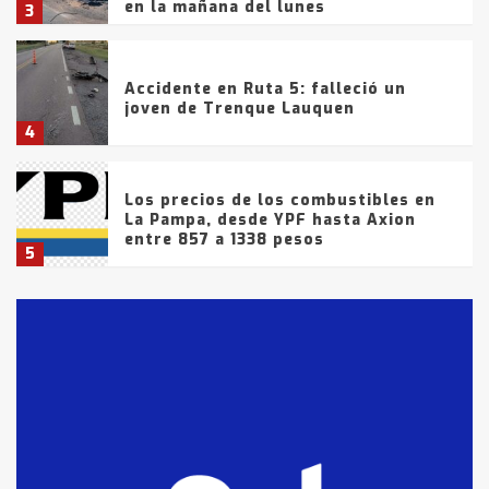
en la mañana del lunes
3
Accidente en Ruta 5: falleció un
joven de Trenque Lauquen
4
Los precios de los combustibles en
La Pampa, desde YPF hasta Axion
entre 857 a 1338 pesos
5
La Bolsa de Cereales de Bahía
Blanca anticipa que Agosto vendrá
con lluvias y heladas, en gran parte
de la provincia
6
T.Lauquen: tres jóvenes que
intentaron evadir a la Policía
fueron detenidos por
comercialización de drogas en la