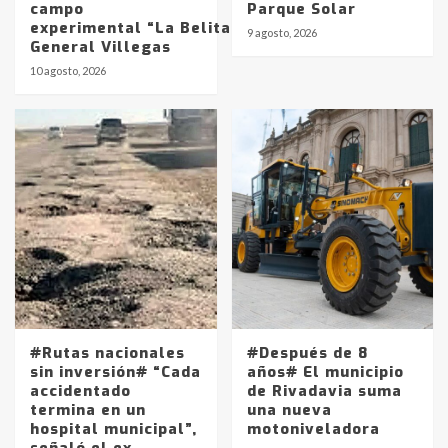
campo
Parque Solar
experimental “La Belita” del INTA
9 agosto, 2026
General Villegas
10 agosto, 2026
#Rutas nacionales
#Después de 8
sin inversión# “Cada
años# El municipio
accidentado
de Rivadavia suma
termina en un
una nueva
hospital municipal”,
motoniveladora