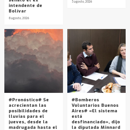
señaló el ex
5 agosto, 2026
intendente de
Bolívar
8 agosto, 2026
Identidad de los adolescentes
pampeanos que fueron
protagonistas del fatal accidente
en la mañana del lunes
3
Accidente en Ruta 5: falleció un
joven de Trenque Lauquen
4
Los precios de los combustibles en
La Pampa, desde YPF hasta Axion
entre 857 a 1338 pesos
#Pronóstico# Se
#Bomberos
5
acrecientan las
Voluntarios Buenos
posibilidades de
Aires# «El sistema
lluvias para el
está
La Bolsa de Cereales de Bahía
jueves, desde la
desfinanciado», dijo
Blanca anticipa que Agosto vendrá
madrugada hasta el
la diputada Minnard
con lluvias y heladas, en gran parte