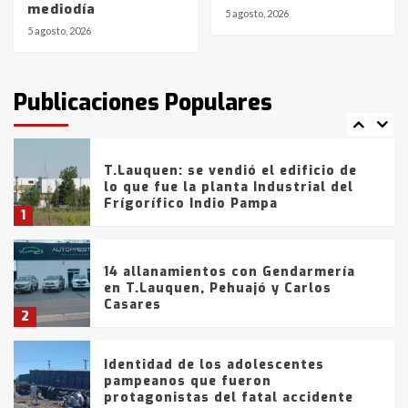
mediodía
de la provincia
6
5 agosto, 2026
5 agosto, 2026
T.Lauquen: tres jóvenes que
intentaron evadir a la Policía
fueron detenidos por
Publicaciones Populares
comercialización de drogas en la
7
tarde del sábado
T.Lauquen: se vendió el edificio de
lo que fue la planta Industrial del
Frígorífico Indio Pampa
1
14 allanamientos con Gendarmería
en T.Lauquen, Pehuajó y Carlos
Casares
2
Identidad de los adolescentes
pampeanos que fueron
protagonistas del fatal accidente