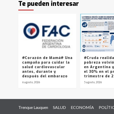
Te pueden interesar
#Corazón de Mamá# Una
#Cruda realid
campaña para cuidar la
pobreza volvió
salud cardiovascular
en Argentina 
antes, durante y
el 30% en el p
después del embarazo
trimestre de 
6 agosto, 2026
5 agosto, 2026
Trenque Lauquen
SALUD
ECONOMÍA
POLÍTI