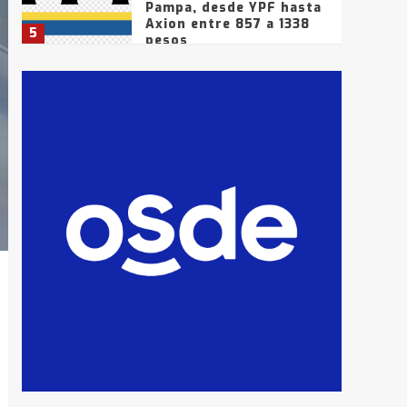
Pampa, desde YPF hasta
Axion entre 857 a 1338
5
pesos
La Bolsa de Cereales de
Bahía Blanca anticipa
que Agosto vendrá con
lluvias y heladas, en
6
gran parte de la
provincia
T.Lauquen: tres jóvenes
que intentaron evadir a
la Policía fueron
detenidos por
7
comercialización de
drogas en la tarde del
sábado
T.Lauquen: se vendió el
edificio de lo que fue la
planta Industrial del
Frígorífico Indio Pampa
1
14 allanamientos con
Gendarmería en