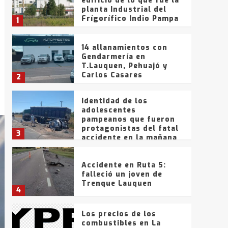
edificio de lo que fue la
planta Industrial del
Frígorífico Indio Pampa
1
14 allanamientos con
Gendarmería en
T.Lauquen, Pehuajó y
Carlos Casares
2
Identidad de los
adolescentes
pampeanos que fueron
protagonistas del fatal
3
accidente en la mañana
del lunes
Accidente en Ruta 5:
falleció un joven de
Trenque Lauquen
4
Los precios de los
combustibles en La