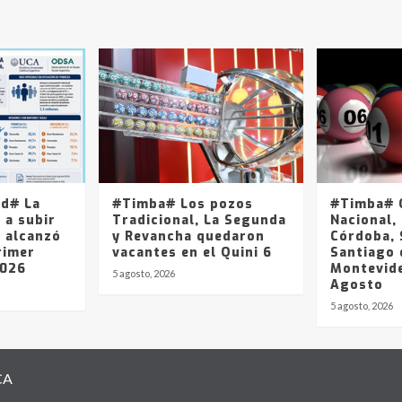
ad# La
#Timba# Los pozos
#Timba# Q
 a subir
Tradicional, La Segunda
Nacional, 
y alcanzó
y Revancha quedaron
Córdoba, 
rimer
vacantes en el Quini 6
Santiago 
2026
Montevide
5 agosto, 2026
Agosto
5 agosto, 2026
CA