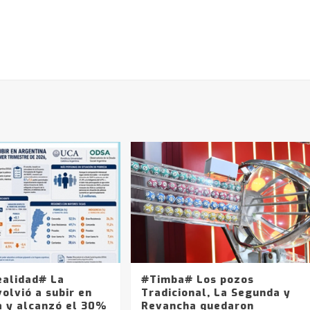
ealidad# La
#Timba# Los pozos
olvió a subir en
Tradicional, La Segunda y
a y alcanzó el 30%
Revancha quedaron