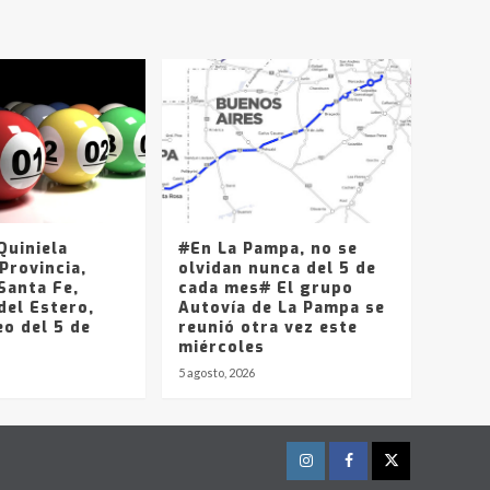
uiniela
#En La Pampa, no se
Provincia,
olvidan nunca del 5 de
Santa Fe,
cada mes# El grupo
del Estero,
Autovía de La Pampa se
o del 5 de
reunió otra vez este
miércoles
5 agosto, 2026
Instagram
Facebook
Twitter