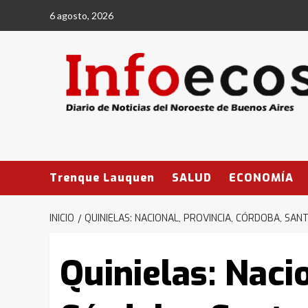
Saltar
6 agosto, 2026
al
contenido
Trenque Lauquen
SALUD
ECONOMÍA
INICIO
QUINIELAS: NACIONAL, PROVINCIA, CÓRDOBA, SA
Quinielas: Nacio