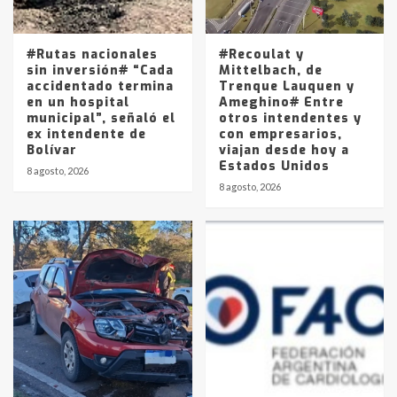
La Pampa, desde YPF hasta Axion
entre 857 a 1338 pesos
5
#Rutas nacionales
#Recoulat y
sin inversión# “Cada
Mittelbach, de
accidentado termina
Trenque Lauquen y
en un hospital
Ameghino# Entre
municipal”, señaló el
otros intendentes y
ex intendente de
con empresarios,
Bolívar
viajan desde hoy a
Estados Unidos
8 agosto, 2026
8 agosto, 2026