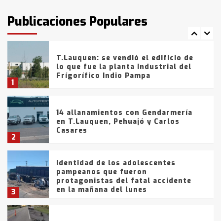
intentaron evadir a la Policía
fueron detenidos por
Publicaciones Populares
comercialización de drogas en la
7
tarde del sábado
T.Lauquen: se vendió el edificio de
lo que fue la planta Industrial del
Frígorífico Indio Pampa
1
14 allanamientos con Gendarmería
en T.Lauquen, Pehuajó y Carlos
Casares
2
Identidad de los adolescentes
pampeanos que fueron
protagonistas del fatal accidente
en la mañana del lunes
3