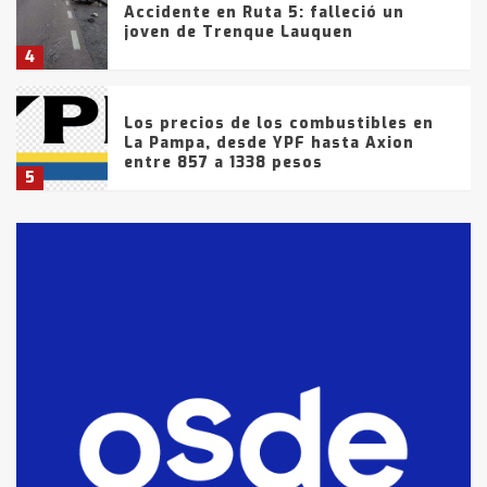
Accidente en Ruta 5: falleció un
joven de Trenque Lauquen
4
Los precios de los combustibles en
La Pampa, desde YPF hasta Axion
entre 857 a 1338 pesos
5
La Bolsa de Cereales de Bahía
Blanca anticipa que Agosto vendrá
con lluvias y heladas, en gran parte
de la provincia
6
T.Lauquen: tres jóvenes que
intentaron evadir a la Policía
fueron detenidos por
comercialización de drogas en la
7
tarde del sábado
T.Lauquen: se vendió el edificio de