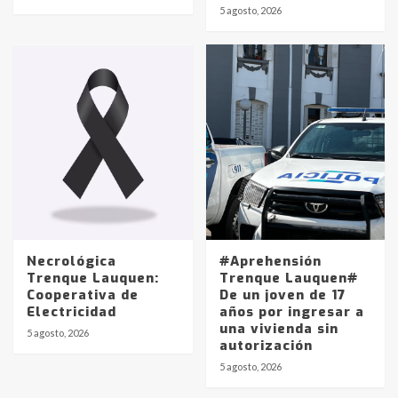
Identidad de los adolescentes
5 agosto, 2026
pampeanos que fueron
protagonistas del fatal accidente
en la mañana del lunes
3
Accidente en Ruta 5: falleció un
joven de Trenque Lauquen
4
Los precios de los combustibles en
La Pampa, desde YPF hasta Axion
entre 857 a 1338 pesos
5
Necrológica
#Aprehensión
Trenque Lauquen:
Trenque Lauquen#
Cooperativa de
De un joven de 17
La Bolsa de Cereales de Bahía
Electricidad
años por ingresar a
Blanca anticipa que Agosto vendrá
una vivienda sin
con lluvias y heladas, en gran parte
5 agosto, 2026
autorización
de la provincia
6
5 agosto, 2026
T.Lauquen: tres jóvenes que