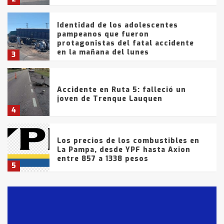
Identidad de los adolescentes
pampeanos que fueron
protagonistas del fatal accidente
en la mañana del lunes
3
Accidente en Ruta 5: falleció un
joven de Trenque Lauquen
4
Los precios de los combustibles en
La Pampa, desde YPF hasta Axion
entre 857 a 1338 pesos
5
La Bolsa de Cereales de Bahía
Blanca anticipa que Agosto vendrá
con lluvias y heladas, en gran parte
de la provincia
6