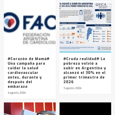
Accidente en Ruta 5: falleció un
joven de Trenque Lauquen
4
Los precios de los combustibles en
La Pampa, desde YPF hasta Axion
entre 857 a 1338 pesos
5
#Corazón de Mamá#
#Cruda realidad# La
Una campaña para
pobreza volvió a
cuidar la salud
subir en Argentina y
cardiovascular
alcanzó el 30% en el
antes, durante y
primer trimestre de
después del
2026
embarazo
5 agosto, 2026
6 agosto, 2026