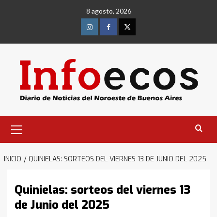
Saltar
8 agosto, 2026
al
contenido
Instagram
Facebook
Twitter
Menú
primario
INICIO
QUINIELAS: SORTEOS DEL VIERNES 13 DE JUNIO DEL 2025
Quinielas: sorteos del viernes 13
de Junio del 2025