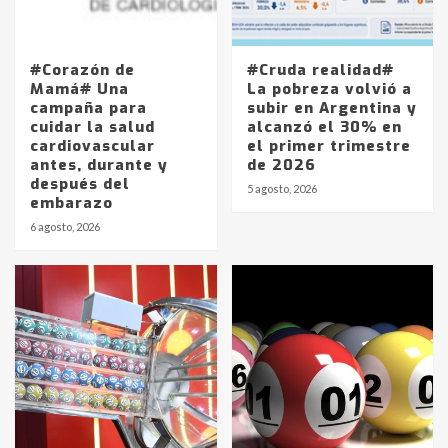
#Corazón de
#Cruda realidad#
Mamá# Una
La pobreza volvió a
campaña para
subir en Argentina y
cuidar la salud
alcanzó el 30% en
cardiovascular
el primer trimestre
antes, durante y
de 2026
después del
5 agosto, 2026
embarazo
6 agosto, 2026