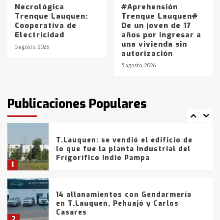
5
Necrológica
#Aprehensión
Trenque Lauquen:
Trenque Lauquen#
Cooperativa de
De un joven de 17
La Bolsa de Cereales de Bahía
Electricidad
años por ingresar a
Blanca anticipa que Agosto vendrá
una vivienda sin
con lluvias y heladas, en gran parte
5 agosto, 2026
autorización
de la provincia
6
5 agosto, 2026
T.Lauquen: tres jóvenes que
intentaron evadir a la Policía
fueron detenidos por
Publicaciones Populares
comercialización de drogas en la
7
tarde del sábado
T.Lauquen: se vendió el edificio de
lo que fue la planta Industrial del
Frígorífico Indio Pampa
1
14 allanamientos con Gendarmería
en T.Lauquen, Pehuajó y Carlos
Casares
2