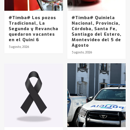
#Timba# Los pozos
#Timba# Quiniela
Tradicional, La
Nacional, Provincia,
Segunda y Revancha
Córdoba, Santa Fe,
quedaron vacantes
Santiago del Estero,
en el Quini 6
Montevideo del 5 de
Agosto
5 agosto, 2026
Identidad de los adolescentes
5 agosto, 2026
pampeanos que fueron
protagonistas del fatal accidente
en la mañana del lunes
3
Accidente en Ruta 5: falleció un
joven de Trenque Lauquen
4
Los precios de los combustibles en
La Pampa, desde YPF hasta Axion
entre 857 a 1338 pesos