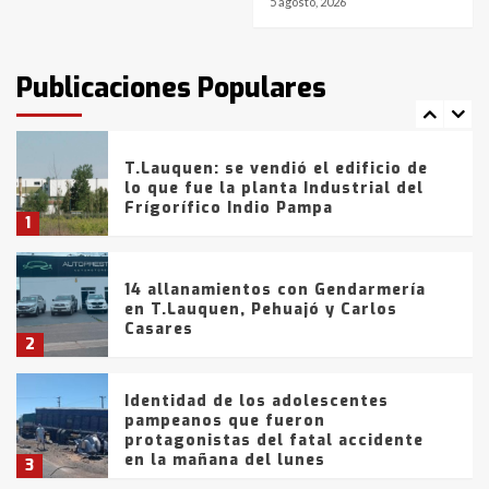
5 agosto, 2026
T.Lauquen: tres jóvenes que
intentaron evadir a la Policía
fueron detenidos por
Publicaciones Populares
comercialización de drogas en la
7
tarde del sábado
T.Lauquen: se vendió el edificio de
lo que fue la planta Industrial del
Frígorífico Indio Pampa
1
14 allanamientos con Gendarmería
en T.Lauquen, Pehuajó y Carlos
Casares
2
Identidad de los adolescentes
pampeanos que fueron
protagonistas del fatal accidente
en la mañana del lunes
3