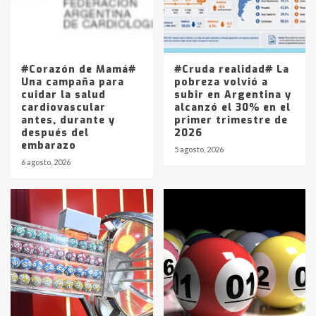
Los precios de los combustibles en
La Pampa, desde YPF hasta Axion
entre 857 a 1338 pesos
5
#Corazón de Mamá#
#Cruda realidad# La
Una campaña para
pobreza volvió a
cuidar la salud
subir en Argentina y
cardiovascular
alcanzó el 30% en el
antes, durante y
primer trimestre de
después del
2026
embarazo
5 agosto, 2026
6 agosto, 2026