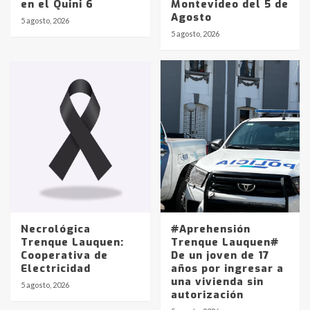
en el Quini 6
Montevideo del 5 de
Agosto
5 agosto, 2026
Identidad de los adolescentes
5 agosto, 2026
pampeanos que fueron
protagonistas del fatal accidente
en la mañana del lunes
3
Accidente en Ruta 5: falleció un
joven de Trenque Lauquen
4
Los precios de los combustibles en
La Pampa, desde YPF hasta Axion
entre 857 a 1338 pesos
5
Necrológica
#Aprehensión
Trenque Lauquen:
Trenque Lauquen#
Cooperativa de
De un joven de 17
La Bolsa de Cereales de Bahía
Electricidad
años por ingresar a
Blanca anticipa que Agosto vendrá
una vivienda sin
con lluvias y heladas, en gran parte
5 agosto, 2026
autorización
de la provincia
6