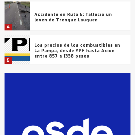
Accidente en Ruta 5: falleció un
joven de Trenque Lauquen
4
Los precios de los combustibles en
La Pampa, desde YPF hasta Axion
entre 857 a 1338 pesos
5
La Bolsa de Cereales de Bahía
Blanca anticipa que Agosto vendrá
con lluvias y heladas, en gran parte
de la provincia
6
T.Lauquen: tres jóvenes que
intentaron evadir a la Policía
fueron detenidos por
comercialización de drogas en la
7
tarde del sábado