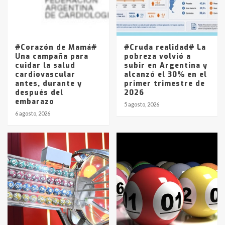
Frígorífico Indio Pampa
1
14 allanamientos con Gendarmería
#Corazón de Mamá#
#Cruda realidad# La
en T.Lauquen, Pehuajó y Carlos
Una campaña para
pobreza volvió a
Casares
cuidar la salud
subir en Argentina y
2
cardiovascular
alcanzó el 30% en el
antes, durante y
primer trimestre de
después del
2026
Identidad de los adolescentes
embarazo
pampeanos que fueron
5 agosto, 2026
protagonistas del fatal accidente
6 agosto, 2026
en la mañana del lunes
3
Accidente en Ruta 5: falleció un
joven de Trenque Lauquen
4
Los precios de los combustibles en
La Pampa, desde YPF hasta Axion