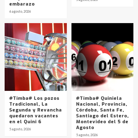
embarazo
6 agosto, 2026
#Timba# Los pozos
#Timba# Quiniela
Tradicional, La
Nacional, Provincia,
Segunda y Revancha
Córdoba, Santa Fe,
quedaron vacantes
Santiago del Estero,
en el Quini 6
Montevideo del 5 de
Agosto
5 agosto, 2026
Identidad de los adolescentes
5 agosto, 2026
pampeanos que fueron