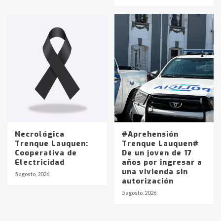
protagonistas del fatal accidente
en la mañana del lunes
3
Accidente en Ruta 5: falleció un
joven de Trenque Lauquen
4
Los precios de los combustibles en
La Pampa, desde YPF hasta Axion
entre 857 a 1338 pesos
5
Necrológica
#Aprehensión
Trenque Lauquen:
Trenque Lauquen#
Cooperativa de
De un joven de 17
La Bolsa de Cereales de Bahía
Electricidad
años por ingresar a
Blanca anticipa que Agosto vendrá
una vivienda sin
con lluvias y heladas, en gran parte
5 agosto, 2026
autorización
de la provincia
6
5 agosto, 2026
T.Lauquen: tres jóvenes que
intentaron evadir a la Policía