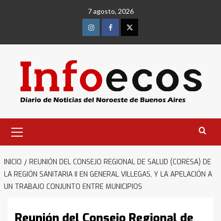
Saltar
7 agosto, 2026
al
contenido
Instagram
Facebook
Twitter
Menú
primario
INICIO
REUNIÓN DEL CONSEJO REGIONAL DE SALUD (CORESA) DE
LA REGIÓN SANITARIA II EN GENERAL VILLEGAS, Y LA APELACIÓN A
UN TRABAJO CONJUNTO ENTRE MUNICIPIOS
Reunión del Consejo Regional de