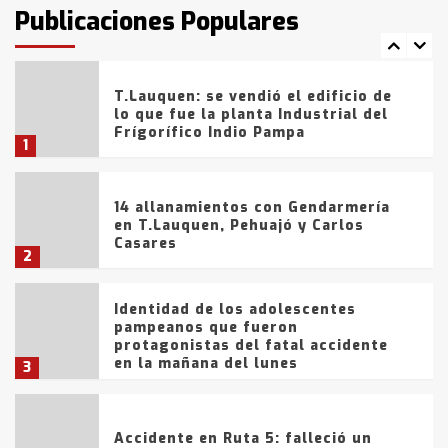
fueron detenidos por
Publicaciones Populares
comercialización de drogas en la
7
tarde del sábado
T.Lauquen: se vendió el edificio de
lo que fue la planta Industrial del
Frígorífico Indio Pampa
1
14 allanamientos con Gendarmería
en T.Lauquen, Pehuajó y Carlos
Casares
2
Identidad de los adolescentes
pampeanos que fueron
protagonistas del fatal accidente
en la mañana del lunes
3
Accidente en Ruta 5: falleció un