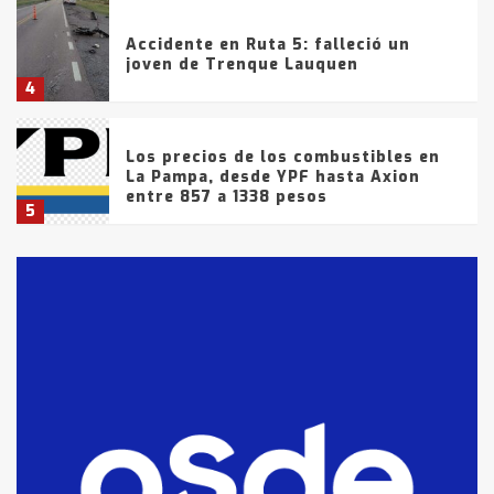
Accidente en Ruta 5: falleció un
joven de Trenque Lauquen
4
Los precios de los combustibles en
La Pampa, desde YPF hasta Axion
entre 857 a 1338 pesos
5
La Bolsa de Cereales de Bahía
Blanca anticipa que Agosto vendrá
con lluvias y heladas, en gran parte
de la provincia
6
T.Lauquen: tres jóvenes que
intentaron evadir a la Policía
fueron detenidos por
comercialización de drogas en la
7
tarde del sábado