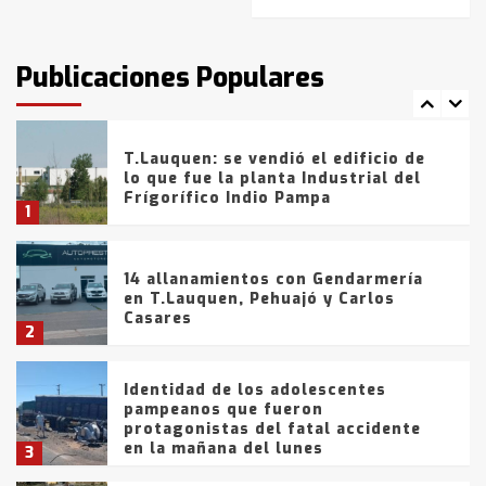
T.Lauquen: tres jóvenes que
intentaron evadir a la Policía
fueron detenidos por
Publicaciones Populares
comercialización de drogas en la
7
tarde del sábado
T.Lauquen: se vendió el edificio de
lo que fue la planta Industrial del
Frígorífico Indio Pampa
1
14 allanamientos con Gendarmería
en T.Lauquen, Pehuajó y Carlos
Casares
2
Identidad de los adolescentes
pampeanos que fueron
protagonistas del fatal accidente
en la mañana del lunes
3