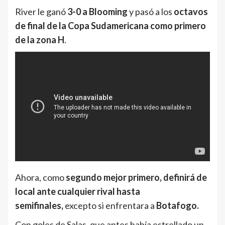
River le ganó
3-0 a Blooming
y pasó a los
octavos
de final de la Copa Sudamericana como primero
de la zona H
.
Ahora, como
segundo mejor primero, definirá de
local ante cualquier rival hasta
semifinales,
excepto si enfrentara a
Botafogo.
Con goles de Salas, que antes había estrellado un