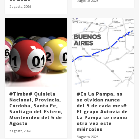
5 agosto, 2026
5 agosto, 2026
Identidad de los adolescentes
pampeanos que fueron
protagonistas del fatal accidente
en la mañana del lunes
3
Accidente en Ruta 5: falleció un
joven de Trenque Lauquen
4
Los precios de los combustibles en
La Pampa, desde YPF hasta Axion
entre 857 a 1338 pesos
#Timba# Quiniela
#En La Pampa, no
5
Nacional, Provincia,
se olvidan nunca
Córdoba, Santa Fe,
del 5 de cada mes#
Santiago del Estero,
El grupo Autovía de
La Bolsa de Cereales de Bahía
Montevideo del 5 de
La Pampa se reunió
Blanca anticipa que Agosto vendrá
Agosto
otra vez este
con lluvias y heladas, en gran parte
miércoles
de la provincia
6
5 agosto, 2026
5 agosto, 2026