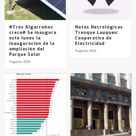
Los precios de los combustibles en
La Pampa, desde YPF hasta Axion
entre 857 a 1338 pesos
5
#Tres Algarrobos
Notas Necrológicas
crece# Se inaugura
Trenque Lauquen:
este lunes la
Cooperativa de
inauguración de la
Electricidad
ampliación del
9 agosto, 2026
Parque Solar
9 agosto, 2026