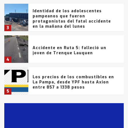
Identidad de los adolescentes
pampeanos que fueron
protagonistas del fatal accidente
en la mañana del lunes
3
Accidente en Ruta 5: falleció un
joven de Trenque Lauquen
4
Los precios de los combustibles en
La Pampa, desde YPF hasta Axion
entre 857 a 1338 pesos
5
La Bolsa de Cereales de Bahía
Blanca anticipa que Agosto vendrá
con lluvias y heladas, en gran parte
de la provincia
6