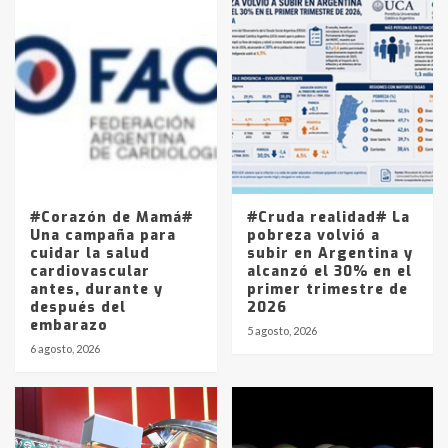
Accidente en Ruta 5: falleció un
joven de Trenque Lauquen
4
Los precios de los combustibles en
La Pampa, desde YPF hasta Axion
entre 857 a 1338 pesos
5
#Corazón de Mamá#
#Cruda realidad# La
Una campaña para
pobreza volvió a
cuidar la salud
subir en Argentina y
cardiovascular
alcanzó el 30% en el
antes, durante y
primer trimestre de
después del
2026
embarazo
5 agosto, 2026
6 agosto, 2026