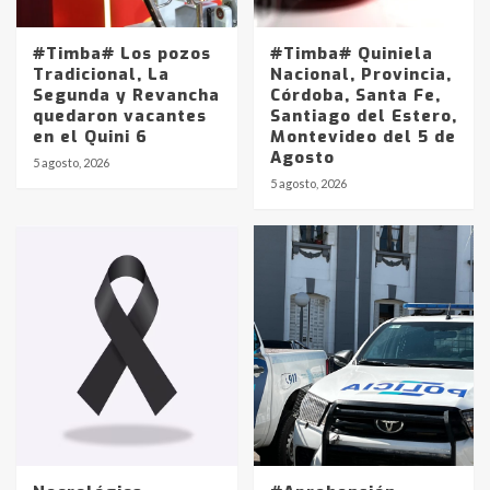
#Timba# Los pozos
#Timba# Quiniela
Tradicional, La
Nacional, Provincia,
Segunda y Revancha
Córdoba, Santa Fe,
quedaron vacantes
Santiago del Estero,
en el Quini 6
Montevideo del 5 de
Agosto
5 agosto, 2026
Identidad de los adolescentes
5 agosto, 2026
pampeanos que fueron
protagonistas del fatal accidente
en la mañana del lunes
3
Accidente en Ruta 5: falleció un
joven de Trenque Lauquen
4
Los precios de los combustibles en
La Pampa, desde YPF hasta Axion
entre 857 a 1338 pesos
5