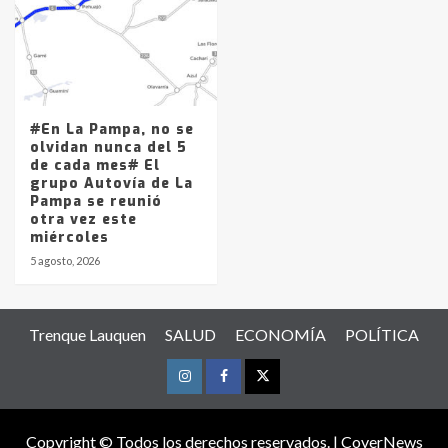
#En La Pampa, no se
olvidan nunca del 5
de cada mes# El
grupo Autovía de La
Pampa se reunió
otra vez este
miércoles
5 agosto, 2026
Trenque Lauquen
SALUD
ECONOMÍA
POLÍTICA
Instagram
Facebook
Twitter
Copyright © Todos los derechos reservados.
|
CoverNews