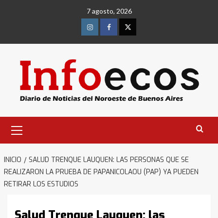
Saltar
7 agosto, 2026
al
contenido
Instagram
Facebook
Twitter
Menú
primario
INICIO
SALUD TRENQUE LAUQUEN: LAS PERSONAS QUE SE
REALIZARON LA PRUEBA DE PAPANICOLAOU (PAP) YA PUEDEN
RETIRAR LOS ESTUDIOS
Salud Trenque Lauquen: las