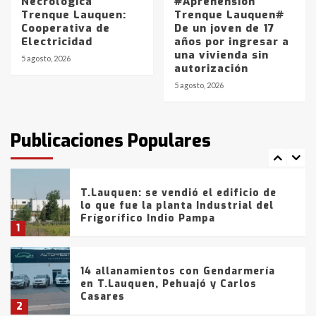
Necrológica
#Aprehensión
Trenque Lauquen:
Trenque Lauquen#
Cooperativa de
De un joven de 17
La Bolsa de Cereales de Bahía
Electricidad
años por ingresar a
Blanca anticipa que Agosto vendrá
una vivienda sin
con lluvias y heladas, en gran parte
5 agosto, 2026
autorización
de la provincia
6
5 agosto, 2026
T.Lauquen: tres jóvenes que
intentaron evadir a la Policía
fueron detenidos por
Publicaciones Populares
comercialización de drogas en la
7
tarde del sábado
T.Lauquen: se vendió el edificio de
lo que fue la planta Industrial del
Frígorífico Indio Pampa
1
14 allanamientos con Gendarmería
en T.Lauquen, Pehuajó y Carlos
Casares
2