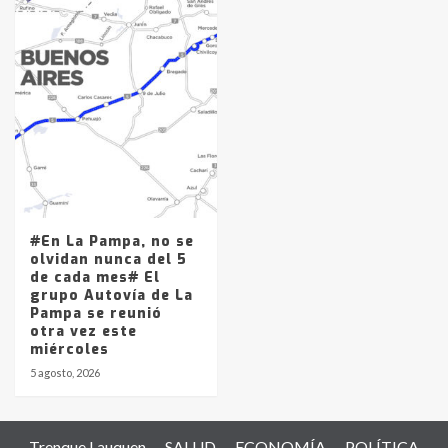
#En La Pampa, no se
olvidan nunca del 5
de cada mes# El
grupo Autovía de La
Pampa se reunió
otra vez este
miércoles
5 agosto, 2026
Trenque Lauquen
SALUD
ECONOMÍA
POLÍTICA