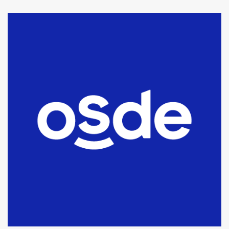
La Bolsa de Cereales de Bahía
Blanca anticipa que Agosto vendrá
con lluvias y heladas, en gran parte
de la provincia
6
T.Lauquen: tres jóvenes que
intentaron evadir a la Policía
fueron detenidos por
comercialización de drogas en la
7
tarde del sábado
T.Lauquen: se vendió el edificio de
lo que fue la planta Industrial del
Frígorífico Indio Pampa
1
14 allanamientos con Gendarmería
en T.Lauquen, Pehuajó y Carlos
Casares
2