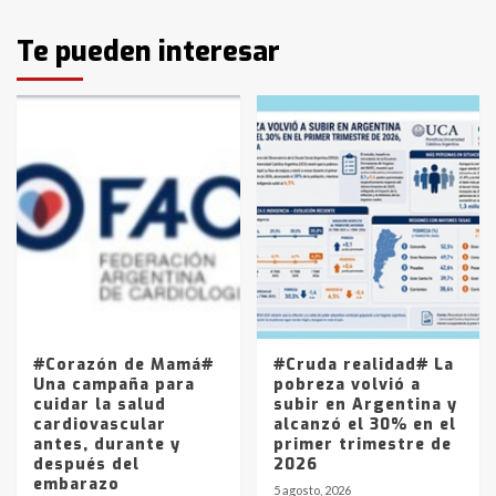
Identidad de los adolescentes
Te pueden interesar
pampeanos que fueron
protagonistas del fatal accidente
en la mañana del lunes
3
Accidente en Ruta 5: falleció un
joven de Trenque Lauquen
4
Los precios de los combustibles en
La Pampa, desde YPF hasta Axion
entre 857 a 1338 pesos
5
#Corazón de Mamá#
#Cruda realidad# La
Una campaña para
pobreza volvió a
cuidar la salud
subir en Argentina y
cardiovascular
alcanzó el 30% en el
antes, durante y
primer trimestre de
después del
2026
embarazo
5 agosto, 2026