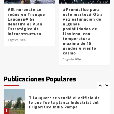
#El noroeste se
#Pronóstico para
Los precios de los combustibles en
reúne en Trenque
este martes# Otra
La Pampa, desde YPF hasta Axion
Lauquen# Se
vez estimación de
entre 857 a 1338 pesos
debatirá el Plan
algunas
5
Estratégico de
posibilidades de
Infraestructura
llovizna, con
temperatura
La Bolsa de Cereales de Bahía
4 agosto, 2026
máxima de 16
Blanca anticipa que Agosto vendrá
grados y viento
con lluvias y heladas, en gran parte
calmo
de la provincia
6
3 agosto, 2026
T.Lauquen: tres jóvenes que
intentaron evadir a la Policía
fueron detenidos por
Publicaciones Populares
comercialización de drogas en la
7
tarde del sábado
T.Lauquen: se vendió el edificio de
lo que fue la planta Industrial del
Frígorífico Indio Pampa
1