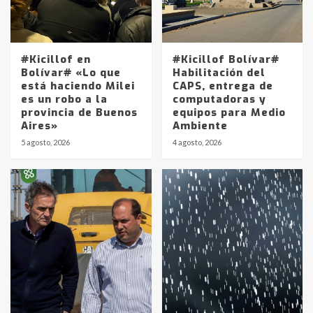
#Kicillof en
#Kicillof Bolívar#
Bolívar# «Lo que
Habilitación del
está haciendo Milei
CAPS, entrega de
es un robo a la
computadoras y
provincia de Buenos
equipos para Medio
Aires»
Ambiente
5 agosto, 2026
4 agosto, 2026
Identidad de los adolescentes
pampeanos que fueron
protagonistas del fatal accidente
en la mañana del lunes
3
Accidente en Ruta 5: falleció un
joven de Trenque Lauquen
4