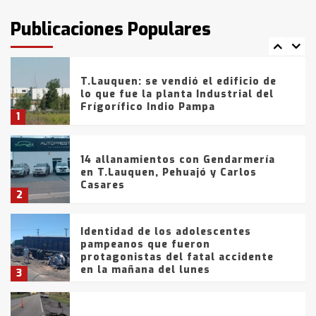
intentaron evadir a la Policía
fueron detenidos por
Publicaciones Populares
comercialización de drogas en la
7
tarde del sábado
T.Lauquen: se vendió el edificio de
lo que fue la planta Industrial del
Frígorífico Indio Pampa
1
14 allanamientos con Gendarmería
en T.Lauquen, Pehuajó y Carlos
Casares
2
Identidad de los adolescentes
pampeanos que fueron
protagonistas del fatal accidente
en la mañana del lunes
3