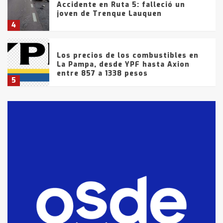
Accidente en Ruta 5: falleció un
joven de Trenque Lauquen
4
Los precios de los combustibles en
La Pampa, desde YPF hasta Axion
entre 857 a 1338 pesos
5
La Bolsa de Cereales de Bahía
Blanca anticipa que Agosto vendrá
con lluvias y heladas, en gran parte
de la provincia
6
T.Lauquen: tres jóvenes que
intentaron evadir a la Policía
fueron detenidos por
comercialización de drogas en la
7
tarde del sábado
T.Lauquen: se vendió el edificio de