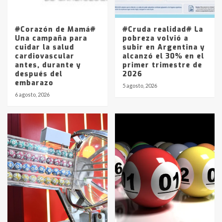
La Pampa, desde YPF hasta Axion
entre 857 a 1338 pesos
5
#Corazón de Mamá#
#Cruda realidad# La
Una campaña para
pobreza volvió a
cuidar la salud
subir en Argentina y
cardiovascular
alcanzó el 30% en el
antes, durante y
primer trimestre de
después del
2026
embarazo
5 agosto, 2026
6 agosto, 2026