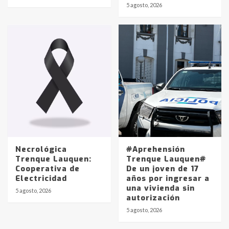
5 agosto, 2026
pampeanos que fueron
protagonistas del fatal accidente
en la mañana del lunes
3
Accidente en Ruta 5: falleció un
joven de Trenque Lauquen
4
Los precios de los combustibles en
La Pampa, desde YPF hasta Axion
entre 857 a 1338 pesos
5
Necrológica
#Aprehensión
Trenque Lauquen:
Trenque Lauquen#
Cooperativa de
De un joven de 17
La Bolsa de Cereales de Bahía
Electricidad
años por ingresar a
Blanca anticipa que Agosto vendrá
una vivienda sin
con lluvias y heladas, en gran parte
5 agosto, 2026
autorización
de la provincia
6
5 agosto, 2026
T.Lauquen: tres jóvenes que