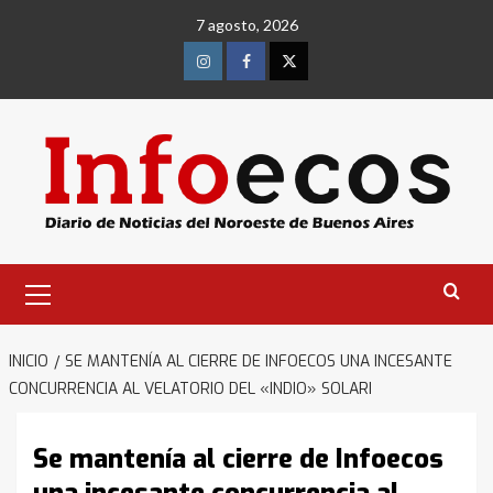
Saltar
7 agosto, 2026
al
contenido
Instagram
Facebook
Twitter
Menú
primario
INICIO
SE MANTENÍA AL CIERRE DE INFOECOS UNA INCESANTE
CONCURRENCIA AL VELATORIO DEL «INDIO» SOLARI
Se mantenía al cierre de Infoecos