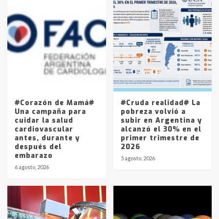
Accidente en Ruta 5: falleció un
joven de Trenque Lauquen
4
Los precios de los combustibles en
La Pampa, desde YPF hasta Axion
entre 857 a 1338 pesos
5
#Corazón de Mamá#
#Cruda realidad# La
Una campaña para
pobreza volvió a
cuidar la salud
subir en Argentina y
cardiovascular
alcanzó el 30% en el
antes, durante y
primer trimestre de
después del
2026
embarazo
5 agosto, 2026
6 agosto, 2026