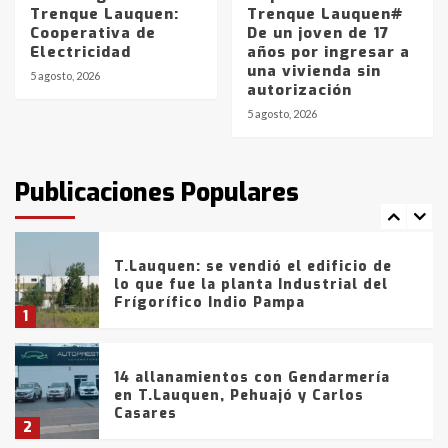
Trenque Lauquen:
Trenque Lauquen#
Cooperativa de
De un joven de 17
La Bolsa de Cereales de Bahía
Electricidad
años por ingresar a
Blanca anticipa que Agosto vendrá
una vivienda sin
con lluvias y heladas, en gran parte
5 agosto, 2026
autorización
de la provincia
6
5 agosto, 2026
T.Lauquen: tres jóvenes que
intentaron evadir a la Policía
fueron detenidos por
Publicaciones Populares
comercialización de drogas en la
7
tarde del sábado
T.Lauquen: se vendió el edificio de
lo que fue la planta Industrial del
Frígorífico Indio Pampa
1
14 allanamientos con Gendarmería
en T.Lauquen, Pehuajó y Carlos
Casares
2