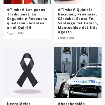
#Timba# Los pozos
#Timba# Quiniela
Tradicional, La
Nacional, Provincia,
Segunda y Revancha
Córdoba, Santa Fe,
quedaron vacantes
Santiago del Estero,
en el Quini 6
Montevideo del 5 de
Agosto
5 agosto, 2026
Identidad de los adolescentes
5 agosto, 2026
pampeanos que fueron
protagonistas del fatal accidente
en la mañana del lunes
3
Accidente en Ruta 5: falleció un
joven de Trenque Lauquen
4
Los precios de los combustibles en
La Pampa, desde YPF hasta Axion
entre 857 a 1338 pesos
5
Necrológica
#Aprehensión