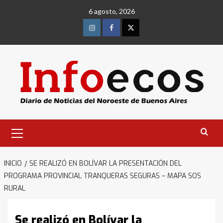
Saltar
6 agosto, 2026
al
contenido
Instagram
Facebook
Twitter
Menú
primario
INICIO
SE REALIZÓ EN BOLÍVAR LA PRESENTACIÓN DEL
PROGRAMA PROVINCIAL TRANQUERAS SEGURAS – MAPA SOS
RURAL
Se realizó en Bolívar la