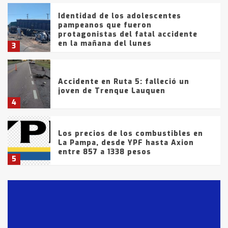
Identidad de los adolescentes
pampeanos que fueron
protagonistas del fatal accidente
en la mañana del lunes
3
Accidente en Ruta 5: falleció un
joven de Trenque Lauquen
4
Los precios de los combustibles en
La Pampa, desde YPF hasta Axion
entre 857 a 1338 pesos
5
La Bolsa de Cereales de Bahía
Blanca anticipa que Agosto vendrá
con lluvias y heladas, en gran parte
de la provincia
6