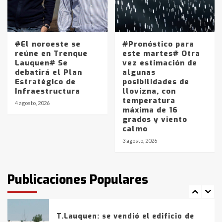
Accidente en Ruta 5: falleció un
joven de Trenque Lauquen
4
#El noroeste se
#Pronóstico para
Los precios de los combustibles en
reúne en Trenque
este martes# Otra
La Pampa, desde YPF hasta Axion
Lauquen# Se
vez estimación de
entre 857 a 1338 pesos
debatirá el Plan
algunas
5
Estratégico de
posibilidades de
Infraestructura
llovizna, con
temperatura
La Bolsa de Cereales de Bahía
4 agosto, 2026
máxima de 16
Blanca anticipa que Agosto vendrá
grados y viento
con lluvias y heladas, en gran parte
calmo
de la provincia
6
3 agosto, 2026
T.Lauquen: tres jóvenes que
intentaron evadir a la Policía
fueron detenidos por
Publicaciones Populares
comercialización de drogas en la
7
tarde del sábado
T.Lauquen: se vendió el edificio de