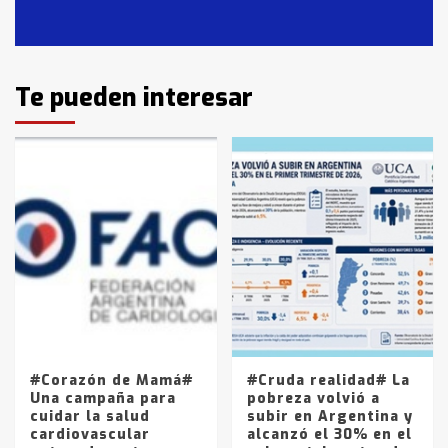
Casares
2
Identidad de los adolescentes
Te pueden interesar
pampeanos que fueron
protagonistas del fatal accidente
en la mañana del lunes
3
Accidente en Ruta 5: falleció un
joven de Trenque Lauquen
4
Los precios de los combustibles en
La Pampa, desde YPF hasta Axion
entre 857 a 1338 pesos
5
#Corazón de Mamá#
#Cruda realidad# La
Una campaña para
pobreza volvió a
cuidar la salud
subir en Argentina y
cardiovascular
alcanzó el 30% en el