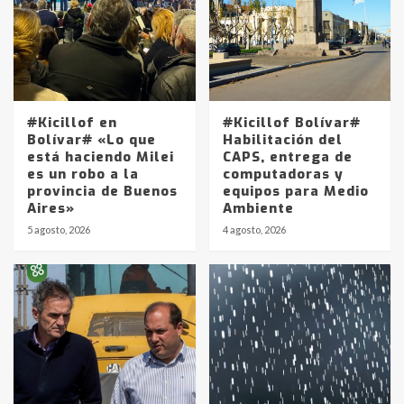
#Kicillof en
#Kicillof Bolívar#
Bolívar# «Lo que
Habilitación del
está haciendo Milei
CAPS, entrega de
es un robo a la
computadoras y
provincia de Buenos
equipos para Medio
Aires»
Ambiente
5 agosto, 2026
4 agosto, 2026
Identidad de los adolescentes
pampeanos que fueron
protagonistas del fatal accidente
en la mañana del lunes
3