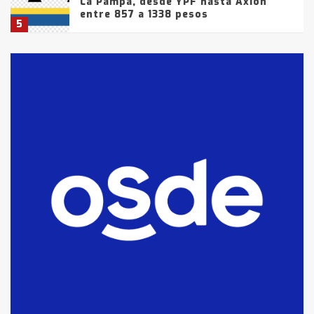
La Pampa, desde YPF hasta Axion
entre 857 a 1338 pesos
5
La Bolsa de Cereales de Bahía
Blanca anticipa que Agosto vendrá
con lluvias y heladas, en gran parte
de la provincia
6
T.Lauquen: tres jóvenes que
intentaron evadir a la Policía
fueron detenidos por
comercialización de drogas en la
7
tarde del sábado
T.Lauquen: se vendió el edificio de
lo que fue la planta Industrial del
Frígorífico Indio Pampa
1
14 allanamientos con Gendarmería
en T.Lauquen, Pehuajó y Carlos