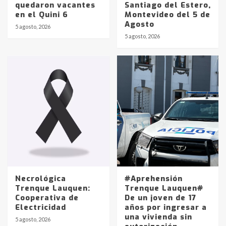
quedaron vacantes
Santiago del Estero,
en el Quini 6
Montevideo del 5 de
Agosto
5 agosto, 2026
Identidad de los adolescentes
5 agosto, 2026
pampeanos que fueron
protagonistas del fatal accidente
en la mañana del lunes
3
Accidente en Ruta 5: falleció un
joven de Trenque Lauquen
4
Los precios de los combustibles en
La Pampa, desde YPF hasta Axion
entre 857 a 1338 pesos
5
Necrológica
#Aprehensión
Trenque Lauquen:
Trenque Lauquen#
Cooperativa de
De un joven de 17
La Bolsa de Cereales de Bahía
Electricidad
años por ingresar a
Blanca anticipa que Agosto vendrá
una vivienda sin
con lluvias y heladas, en gran parte
5 agosto, 2026