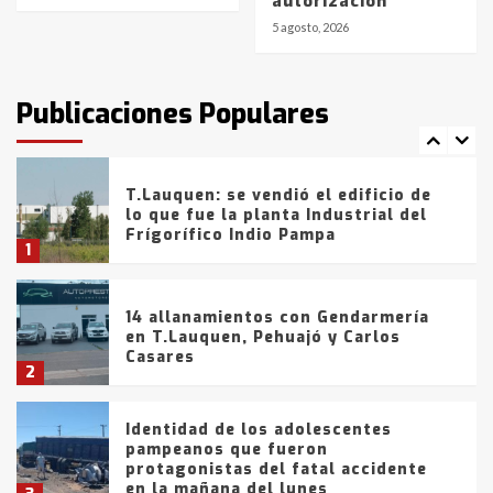
autorización
de la provincia
6
5 agosto, 2026
T.Lauquen: tres jóvenes que
intentaron evadir a la Policía
fueron detenidos por
Publicaciones Populares
comercialización de drogas en la
7
tarde del sábado
T.Lauquen: se vendió el edificio de
lo que fue la planta Industrial del
Frígorífico Indio Pampa
1
14 allanamientos con Gendarmería
en T.Lauquen, Pehuajó y Carlos
Casares
2
Identidad de los adolescentes
pampeanos que fueron
protagonistas del fatal accidente
en la mañana del lunes