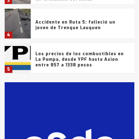
3
Accidente en Ruta 5: falleció un
joven de Trenque Lauquen
4
Los precios de los combustibles en
La Pampa, desde YPF hasta Axion
entre 857 a 1338 pesos
5
La Bolsa de Cereales de Bahía
Blanca anticipa que Agosto vendrá
con lluvias y heladas, en gran parte
de la provincia
6
T.Lauquen: tres jóvenes que
intentaron evadir a la Policía
fueron detenidos por
comercialización de drogas en la
7