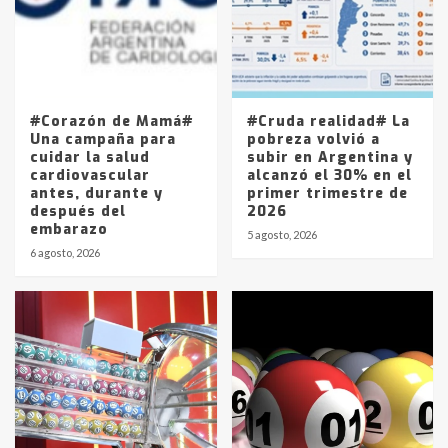
Los precios de los combustibles en
La Pampa, desde YPF hasta Axion
entre 857 a 1338 pesos
5
#Corazón de Mamá#
#Cruda realidad# La
Una campaña para
pobreza volvió a
cuidar la salud
subir en Argentina y
cardiovascular
alcanzó el 30% en el
antes, durante y
primer trimestre de
después del
2026
embarazo
5 agosto, 2026
6 agosto, 2026