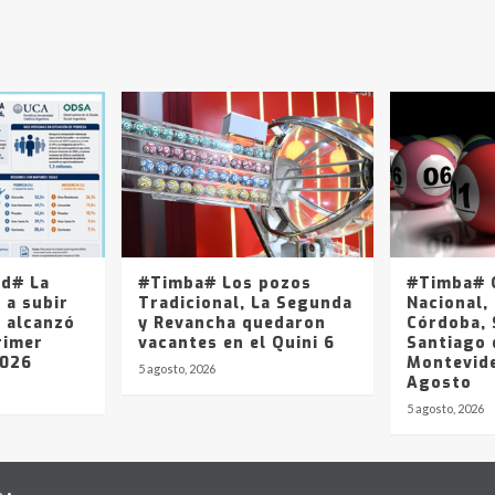
ad# La
#Timba# Los pozos
#Timba# Q
 a subir
Tradicional, La Segunda
Nacional, 
y alcanzó
y Revancha quedaron
Córdoba, 
rimer
vacantes en el Quini 6
Santiago 
2026
Montevide
5 agosto, 2026
Agosto
5 agosto, 2026