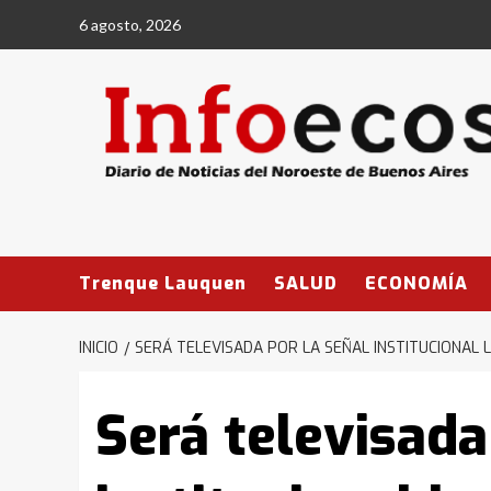
Saltar
6 agosto, 2026
al
contenido
Trenque Lauquen
SALUD
ECONOMÍA
INICIO
SERÁ TELEVISADA POR LA SEÑAL INSTITUCIONAL
Será televisada