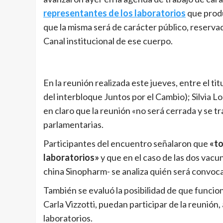
representantes de los laboratorios
que produ
que la misma será de carácter público, reserva
Canal institucional de ese cuerpo.
En la reunión realizada este jueves, entre el ti
del interbloque Juntos por el Cambio); Silvia L
en claro que la reunión «no será cerrada y se t
parlamentarias.
Participantes del encuentro señalaron que
«to
laboratorios»
y que en el caso de las dos vacun
china Sinopharm- se analiza quién será convoc
También se evaluó la posibilidad de que funcion
Carla Vizzotti, puedan participar de la reunión, 
laboratorios.