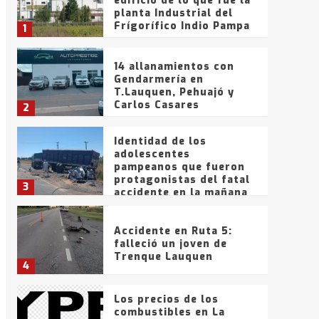
edificio de lo que fue la
planta Industrial del
Frígorífico Indio Pampa
1
14 allanamientos con
Gendarmería en
T.Lauquen, Pehuajó y
Carlos Casares
2
Identidad de los
adolescentes
pampeanos que fueron
protagonistas del fatal
3
accidente en la mañana
del lunes
Accidente en Ruta 5:
falleció un joven de
Trenque Lauquen
4
Los precios de los
combustibles en La