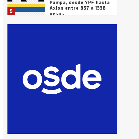
Pampa, desde YPF hasta
Axion entre 857 a 1338
5
pesos
La Bolsa de Cereales de
Bahía Blanca anticipa
que Agosto vendrá con
lluvias y heladas, en
6
gran parte de la
provincia
T.Lauquen: tres jóvenes
que intentaron evadir a
la Policía fueron
detenidos por
7
comercialización de
drogas en la tarde del
sábado
T.Lauquen: se vendió el
edificio de lo que fue la
planta Industrial del
Frígorífico Indio Pampa
1
14 allanamientos con
Gendarmería en