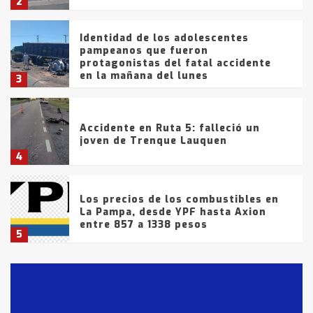
2
Identidad de los adolescentes
pampeanos que fueron
protagonistas del fatal accidente
en la mañana del lunes
3
Accidente en Ruta 5: falleció un
joven de Trenque Lauquen
4
Los precios de los combustibles en
La Pampa, desde YPF hasta Axion
entre 857 a 1338 pesos
5
La Bolsa de Cereales de Bahía
Blanca anticipa que Agosto vendrá
con lluvias y heladas, en gran parte
de la provincia
6