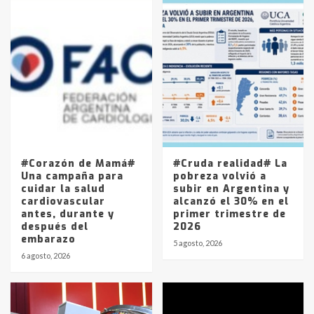
Accidente en Ruta 5: falleció un
joven de Trenque Lauquen
4
Los precios de los combustibles en
La Pampa, desde YPF hasta Axion
entre 857 a 1338 pesos
5
#Corazón de Mamá#
#Cruda realidad# La
Una campaña para
pobreza volvió a
cuidar la salud
subir en Argentina y
cardiovascular
alcanzó el 30% en el
antes, durante y
primer trimestre de
después del
2026
embarazo
5 agosto, 2026
6 agosto, 2026