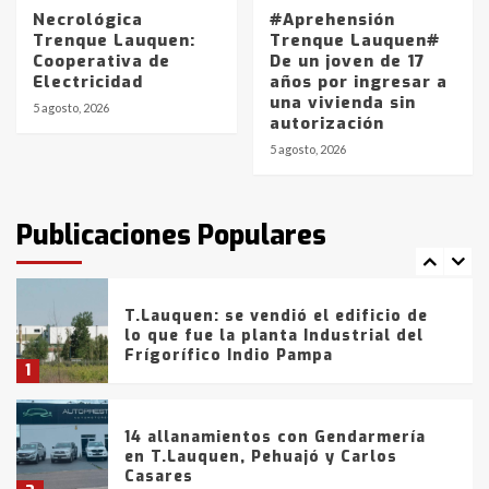
5
Necrológica
#Aprehensión
Trenque Lauquen:
Trenque Lauquen#
Cooperativa de
De un joven de 17
La Bolsa de Cereales de Bahía
Electricidad
años por ingresar a
Blanca anticipa que Agosto vendrá
una vivienda sin
con lluvias y heladas, en gran parte
5 agosto, 2026
autorización
de la provincia
6
5 agosto, 2026
T.Lauquen: tres jóvenes que
intentaron evadir a la Policía
fueron detenidos por
Publicaciones Populares
comercialización de drogas en la
7
tarde del sábado
T.Lauquen: se vendió el edificio de
lo que fue la planta Industrial del
Frígorífico Indio Pampa
1
14 allanamientos con Gendarmería
en T.Lauquen, Pehuajó y Carlos
Casares