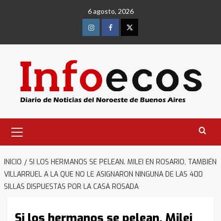
Saltar
6 agosto, 2026
al
contenido
Instagram
Facebook
Twitter
Menú
primario
INICIO
SI LOS HERMANOS SE PELEAN. MILEI EN ROSARIO, TAMBIÉN
VILLARRUEL A LA QUE NO LE ASIGNARON NINGUNA DE LAS 400
SILLAS DISPUESTAS POR LA CASA ROSADA
Si los hermanos se pelean. Milei