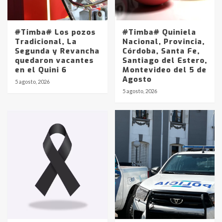
#Timba# Los pozos
#Timba# Quiniela
Tradicional, La
Nacional, Provincia,
Segunda y Revancha
Córdoba, Santa Fe,
quedaron vacantes
Santiago del Estero,
en el Quini 6
Montevideo del 5 de
Agosto
5 agosto, 2026
Identidad de los adolescentes
5 agosto, 2026
pampeanos que fueron
protagonistas del fatal accidente
en la mañana del lunes
3
Accidente en Ruta 5: falleció un
joven de Trenque Lauquen
4
Los precios de los combustibles en
La Pampa, desde YPF hasta Axion
entre 857 a 1338 pesos