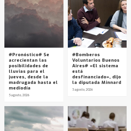
#Pronóstico# Se
#Bomberos
acrecientan las
Voluntarios Buenos
posibilidades de
Aires# «El sistema
lluvias para el
está
jueves, desde la
desfinanciado», dijo
madrugada hasta el
la diputada Minnard
mediodía
5 agosto, 2026
5 agosto, 2026
Identidad de los adolescentes
pampeanos que fueron
protagonistas del fatal accidente
en la mañana del lunes
3