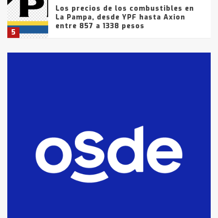
Los precios de los combustibles en
La Pampa, desde YPF hasta Axion
entre 857 a 1338 pesos
5
La Bolsa de Cereales de Bahía
Blanca anticipa que Agosto vendrá
con lluvias y heladas, en gran parte
de la provincia
6
T.Lauquen: tres jóvenes que
intentaron evadir a la Policía
fueron detenidos por
comercialización de drogas en la
7
tarde del sábado
T.Lauquen: se vendió el edificio de
lo que fue la planta Industrial del
Frígorífico Indio Pampa
1