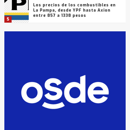
Los precios de los combustibles en
La Pampa, desde YPF hasta Axion
entre 857 a 1338 pesos
5
La Bolsa de Cereales de Bahía
Blanca anticipa que Agosto vendrá
con lluvias y heladas, en gran parte
de la provincia
6
T.Lauquen: tres jóvenes que
intentaron evadir a la Policía
fueron detenidos por
comercialización de drogas en la
7
tarde del sábado
T.Lauquen: se vendió el edificio de
lo que fue la planta Industrial del
Frígorífico Indio Pampa
1