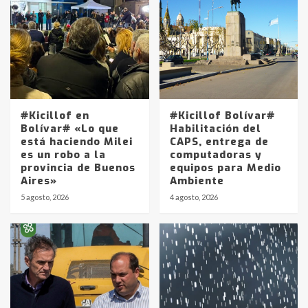
#Kicillof en
#Kicillof Bolívar#
Bolívar# «Lo que
Habilitación del
está haciendo Milei
CAPS, entrega de
es un robo a la
computadoras y
provincia de Buenos
equipos para Medio
Aires»
Ambiente
5 agosto, 2026
4 agosto, 2026
Identidad de los adolescentes
pampeanos que fueron
protagonistas del fatal accidente
en la mañana del lunes
3