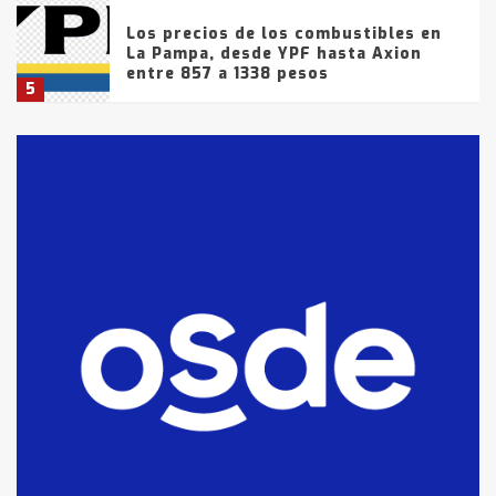
Los precios de los combustibles en
La Pampa, desde YPF hasta Axion
entre 857 a 1338 pesos
5
La Bolsa de Cereales de Bahía
Blanca anticipa que Agosto vendrá
con lluvias y heladas, en gran parte
de la provincia
6
T.Lauquen: tres jóvenes que
intentaron evadir a la Policía
fueron detenidos por
comercialización de drogas en la
7
tarde del sábado
T.Lauquen: se vendió el edificio de
lo que fue la planta Industrial del
Frígorífico Indio Pampa
1