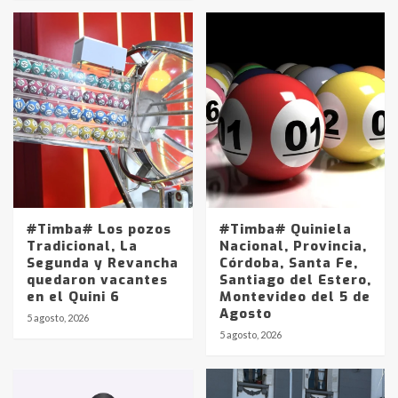
#Timba# Los pozos
#Timba# Quiniela
Tradicional, La
Nacional, Provincia,
Segunda y Revancha
Córdoba, Santa Fe,
quedaron vacantes
Santiago del Estero,
en el Quini 6
Montevideo del 5 de
Agosto
5 agosto, 2026
Identidad de los adolescentes
5 agosto, 2026
pampeanos que fueron
protagonistas del fatal accidente
en la mañana del lunes
3