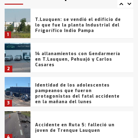
7
tarde del sábado
T.Lauquen: se vendió el edificio de
lo que fue la planta Industrial del
Frígorífico Indio Pampa
1
14 allanamientos con Gendarmería
en T.Lauquen, Pehuajó y Carlos
Casares
2
Identidad de los adolescentes
pampeanos que fueron
protagonistas del fatal accidente
en la mañana del lunes
3
Accidente en Ruta 5: falleció un
joven de Trenque Lauquen
4