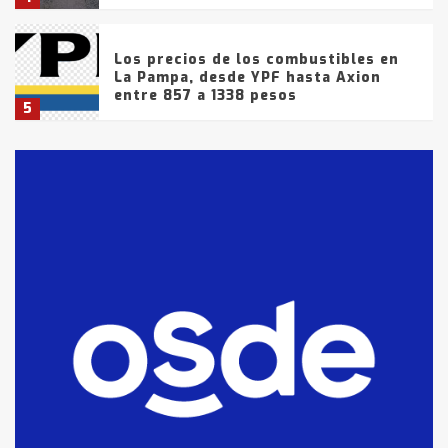
Los precios de los combustibles en
La Pampa, desde YPF hasta Axion
entre 857 a 1338 pesos
5
La Bolsa de Cereales de Bahía
Blanca anticipa que Agosto vendrá
con lluvias y heladas, en gran parte
de la provincia
6
T.Lauquen: tres jóvenes que
intentaron evadir a la Policía
fueron detenidos por
comercialización de drogas en la
7
tarde del sábado
T.Lauquen: se vendió el edificio de
lo que fue la planta Industrial del
Frígorífico Indio Pampa
1