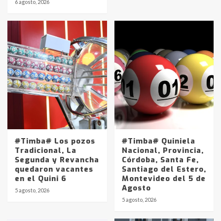
6 agosto, 2026
#Timba# Los pozos
#Timba# Quiniela
Tradicional, La
Nacional, Provincia,
Segunda y Revancha
Córdoba, Santa Fe,
quedaron vacantes
Santiago del Estero,
en el Quini 6
Montevideo del 5 de
Agosto
5 agosto, 2026
Identidad de los adolescentes
5 agosto, 2026
pampeanos que fueron
protagonistas del fatal accidente