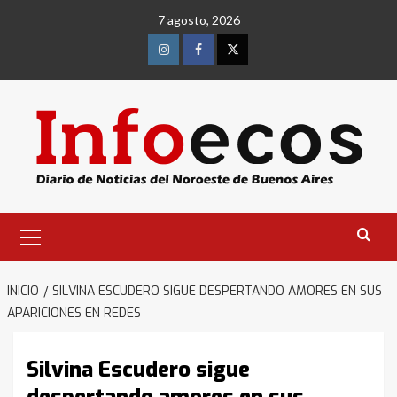
Saltar
7 agosto, 2026
al
contenido
Instagram
Facebook
Twitter
Menú
primario
INICIO
SILVINA ESCUDERO SIGUE DESPERTANDO AMORES EN SUS
APARICIONES EN REDES
Silvina Escudero sigue