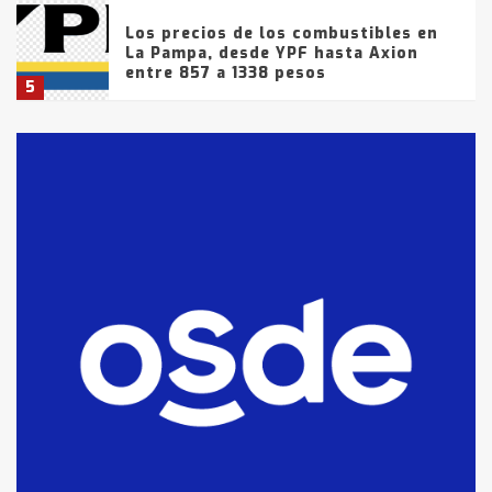
Los precios de los combustibles en
La Pampa, desde YPF hasta Axion
entre 857 a 1338 pesos
5
La Bolsa de Cereales de Bahía
Blanca anticipa que Agosto vendrá
con lluvias y heladas, en gran parte
de la provincia
6
T.Lauquen: tres jóvenes que
intentaron evadir a la Policía
fueron detenidos por
comercialización de drogas en la
7
tarde del sábado
T.Lauquen: se vendió el edificio de
lo que fue la planta Industrial del
Frígorífico Indio Pampa
1