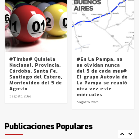
Accidente en Ruta 5: falleció un
joven de Trenque Lauquen
4
Los precios de los combustibles en
La Pampa, desde YPF hasta Axion
entre 857 a 1338 pesos
#Timba# Quiniela
#En La Pampa, no
5
Nacional, Provincia,
se olvidan nunca
Córdoba, Santa Fe,
del 5 de cada mes#
Santiago del Estero,
El grupo Autovía de
La Bolsa de Cereales de Bahía
Montevideo del 5 de
La Pampa se reunió
Blanca anticipa que Agosto vendrá
Agosto
otra vez este
con lluvias y heladas, en gran parte
miércoles
de la provincia
6
5 agosto, 2026
5 agosto, 2026
T.Lauquen: tres jóvenes que
intentaron evadir a la Policía
fueron detenidos por
Publicaciones Populares
comercialización de drogas en la
7
tarde del sábado