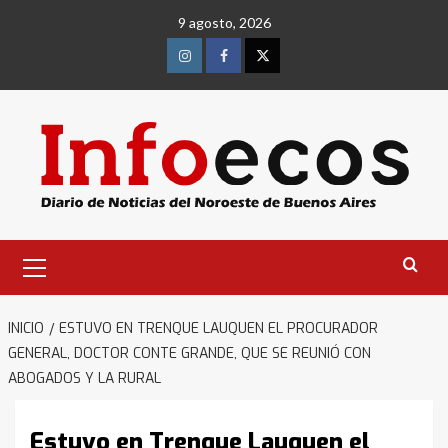
Saltar
9 agosto, 2026
al
contenido
Instagram
Facebook
Twitter
Menú
primario
INICIO
ESTUVO EN TRENQUE LAUQUEN EL PROCURADOR
GENERAL, DOCTOR CONTE GRANDE, QUE SE REUNIÓ CON
ABOGADOS Y LA RURAL
Estuvo en Trenque Lauquen el