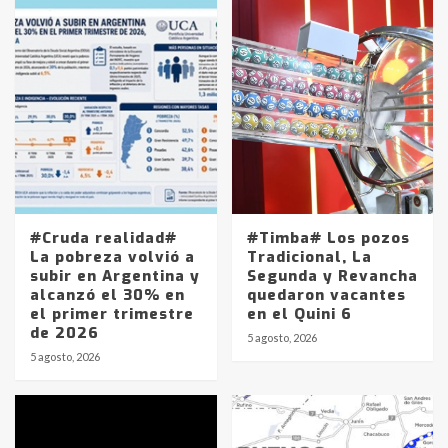
#Cruda realidad#
#Timba# Los pozos
La pobreza volvió a
Tradicional, La
subir en Argentina y
Segunda y Revancha
alcanzó el 30% en
quedaron vacantes
el primer trimestre
en el Quini 6
de 2026
5 agosto, 2026
5 agosto, 2026
Identidad de los adolescentes
pampeanos que fueron
protagonistas del fatal accidente
en la mañana del lunes
3