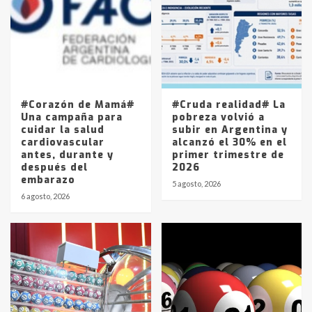
4
Los precios de los combustibles en
La Pampa, desde YPF hasta Axion
entre 857 a 1338 pesos
5
#Corazón de Mamá#
#Cruda realidad# La
Una campaña para
pobreza volvió a
cuidar la salud
subir en Argentina y
cardiovascular
alcanzó el 30% en el
antes, durante y
primer trimestre de
después del
2026
embarazo
5 agosto, 2026
6 agosto, 2026