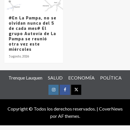
#En La Pampa, no se
olvidan nunca del 5
de cada mes# El
grupo Autovía de La
Pampa se reunió
otra vez este
miércoles
5 agosto, 2026
Trenque Lauquen
SALUD
ECONOMÍA
POLÍTICA
Instagram
Facebook
Twitter
Copyright © Todos los derechos reservados.
|
CoverNews
por AF themes.