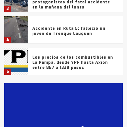
protagonistas del fatal accidente
en la mañana del lunes
3
Accidente en Ruta 5: falleció un
joven de Trenque Lauquen
4
Los precios de los combustibles en
La Pampa, desde YPF hasta Axion
entre 857 a 1338 pesos
5
La Bolsa de Cereales de Bahía
Blanca anticipa que Agosto vendrá
con lluvias y heladas, en gran parte
de la provincia
6
T.Lauquen: tres jóvenes que
intentaron evadir a la Policía
fueron detenidos por