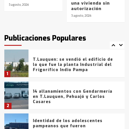
una vivienda sin
con lluvias y heladas, en gran parte
5 agosto, 2026
autorización
de la provincia
6
5 agosto, 2026
T.Lauquen: tres jóvenes que
intentaron evadir a la Policía
fueron detenidos por
Publicaciones Populares
comercialización de drogas en la
7
tarde del sábado
T.Lauquen: se vendió el edificio de
lo que fue la planta Industrial del
Frígorífico Indio Pampa
1
14 allanamientos con Gendarmería
en T.Lauquen, Pehuajó y Carlos
Casares
2
Identidad de los adolescentes
pampeanos que fueron