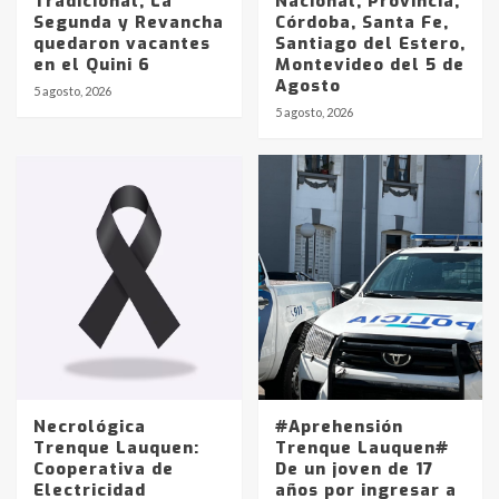
Tradicional, La
Nacional, Provincia,
Segunda y Revancha
Córdoba, Santa Fe,
quedaron vacantes
Santiago del Estero,
en el Quini 6
Montevideo del 5 de
Agosto
5 agosto, 2026
Identidad de los adolescentes
5 agosto, 2026
pampeanos que fueron
protagonistas del fatal accidente
en la mañana del lunes
3
Accidente en Ruta 5: falleció un
joven de Trenque Lauquen
4
Los precios de los combustibles en
La Pampa, desde YPF hasta Axion
entre 857 a 1338 pesos
5
Necrológica
#Aprehensión
Trenque Lauquen:
Trenque Lauquen#
Cooperativa de
De un joven de 17
La Bolsa de Cereales de Bahía
Electricidad
años por ingresar a
Blanca anticipa que Agosto vendrá