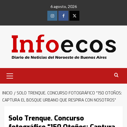
Saltar
6 agosto, 2026
al
contenido
Instagram
Facebook
Twitter
Menú
primario
INICIO
SOLO TRENQUE. CONCURSO FOTOGRÁFICO “150 OTOÑOS:
CAPTURA EL BOSQUE URBANO QUE RESPIRA CON NOSOTROS”
Solo Trenque. Concurso