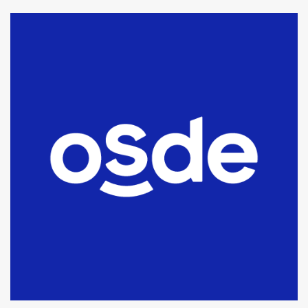
La Bolsa de Cereales de Bahía
Blanca anticipa que Agosto vendrá
con lluvias y heladas, en gran parte
de la provincia
6
T.Lauquen: tres jóvenes que
intentaron evadir a la Policía
fueron detenidos por
comercialización de drogas en la
7
tarde del sábado
T.Lauquen: se vendió el edificio de
lo que fue la planta Industrial del
Frígorífico Indio Pampa
1
14 allanamientos con Gendarmería
en T.Lauquen, Pehuajó y Carlos
Casares
2