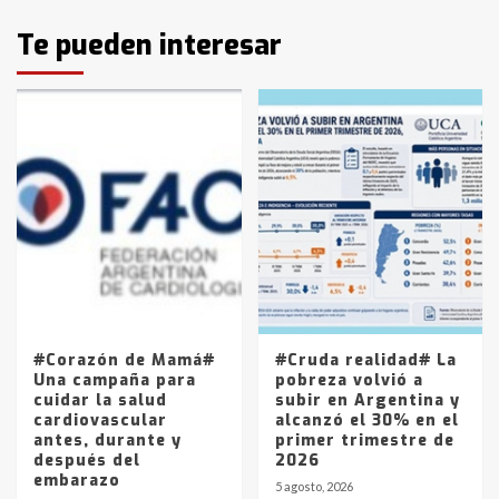
Identidad de los adolescentes
Te pueden interesar
pampeanos que fueron
protagonistas del fatal accidente
en la mañana del lunes
3
Accidente en Ruta 5: falleció un
joven de Trenque Lauquen
4
Los precios de los combustibles en
La Pampa, desde YPF hasta Axion
entre 857 a 1338 pesos
5
#Corazón de Mamá#
#Cruda realidad# La
Una campaña para
pobreza volvió a
cuidar la salud
subir en Argentina y
cardiovascular
alcanzó el 30% en el
antes, durante y
primer trimestre de
después del
2026
embarazo
5 agosto, 2026