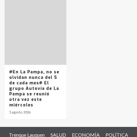
#En La Pampa, no se
olvidan nunca del 5
de cada mes# El
grupo Autovía de La
Pampa se reunió
otra vez este
miércoles
5 agosto, 2026
Trenque Lauquen
SALUD
ECONOMÍA
POLÍTICA