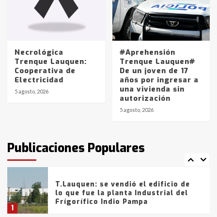
Los precios de los combustibles en
La Pampa, desde YPF hasta Axion
entre 857 a 1338 pesos
5
Necrológica
#Aprehensión
Trenque Lauquen:
Trenque Lauquen#
Cooperativa de
De un joven de 17
La Bolsa de Cereales de Bahía
Electricidad
años por ingresar a
Blanca anticipa que Agosto vendrá
una vivienda sin
con lluvias y heladas, en gran parte
5 agosto, 2026
autorización
de la provincia
6
5 agosto, 2026
T.Lauquen: tres jóvenes que
intentaron evadir a la Policía
fueron detenidos por
Publicaciones Populares
comercialización de drogas en la
7
tarde del sábado
T.Lauquen: se vendió el edificio de
lo que fue la planta Industrial del
Frígorífico Indio Pampa
1