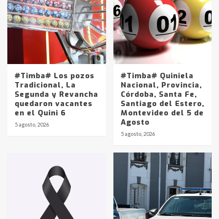
#Timba# Los pozos
#Timba# Quiniela
Tradicional, La
Nacional, Provincia,
Segunda y Revancha
Córdoba, Santa Fe,
quedaron vacantes
Santiago del Estero,
en el Quini 6
Montevideo del 5 de
Agosto
5 agosto, 2026
Identidad de los adolescentes
5 agosto, 2026
pampeanos que fueron
protagonistas del fatal accidente
en la mañana del lunes
3
Accidente en Ruta 5: falleció un
joven de Trenque Lauquen
4