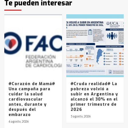
Te pueden interesar
pampeanos que fueron
protagonistas del fatal accidente
en la mañana del lunes
3
Accidente en Ruta 5: falleció un
joven de Trenque Lauquen
4
Los precios de los combustibles en
La Pampa, desde YPF hasta Axion
entre 857 a 1338 pesos
5
#Corazón de Mamá#
#Cruda realidad# La
Una campaña para
pobreza volvió a
cuidar la salud
subir en Argentina y
cardiovascular
alcanzó el 30% en el
antes, durante y
primer trimestre de
después del
2026
embarazo
5 agosto, 2026
6 agosto, 2026