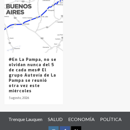
#En La Pampa, no se
olvidan nunca del 5
de cada mes# El
grupo Autovía de La
Pampa se reunió
otra vez este
miércoles
5 agosto, 2026
Trenque Lauquen
SALUD
ECONOMÍA
POLÍTICA