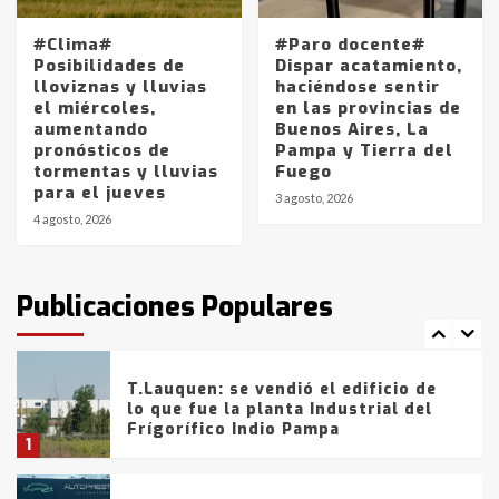
Los precios de los combustibles en
La Pampa, desde YPF hasta Axion
#Clima#
#Paro docente#
entre 857 a 1338 pesos
Posibilidades de
Dispar acatamiento,
5
lloviznas y lluvias
haciéndose sentir
el miércoles,
en las provincias de
aumentando
Buenos Aires, La
La Bolsa de Cereales de Bahía
pronósticos de
Pampa y Tierra del
Blanca anticipa que Agosto vendrá
tormentas y lluvias
Fuego
con lluvias y heladas, en gran parte
para el jueves
de la provincia
6
3 agosto, 2026
4 agosto, 2026
T.Lauquen: tres jóvenes que
intentaron evadir a la Policía
fueron detenidos por
Publicaciones Populares
comercialización de drogas en la
7
tarde del sábado
T.Lauquen: se vendió el edificio de
lo que fue la planta Industrial del
Frígorífico Indio Pampa
1