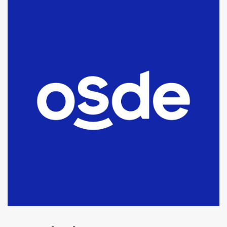
Blanca anticipa que Agosto vendrá
con lluvias y heladas, en gran parte
de la provincia
6
T.Lauquen: tres jóvenes que
intentaron evadir a la Policía
fueron detenidos por
comercialización de drogas en la
7
tarde del sábado
T.Lauquen: se vendió el edificio de
lo que fue la planta Industrial del
Frígorífico Indio Pampa
1
14 allanamientos con Gendarmería
en T.Lauquen, Pehuajó y Carlos
Casares
2
Identidad de los adolescentes