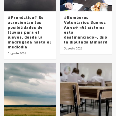
#Pronóstico# Se
#Bomberos
acrecientan las
Voluntarios Buenos
posibilidades de
Aires# «El sistema
lluvias para el
está
jueves, desde la
desfinanciado», dijo
madrugada hasta el
la diputada Minnard
mediodía
5 agosto, 2026
5 agosto, 2026
Identidad de los adolescentes
pampeanos que fueron
protagonistas del fatal accidente
en la mañana del lunes
3
Accidente en Ruta 5: falleció un
joven de Trenque Lauquen
4