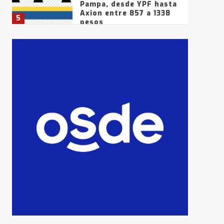
Pampa, desde YPF hasta
Axion entre 857 a 1338
5
pesos
La Bolsa de Cereales de
Bahía Blanca anticipa
que Agosto vendrá con
lluvias y heladas, en
6
gran parte de la
provincia
T.Lauquen: tres jóvenes
que intentaron evadir a
la Policía fueron
detenidos por
7
comercialización de
drogas en la tarde del
sábado
T.Lauquen: se vendió el
edificio de lo que fue la
planta Industrial del
Frígorífico Indio Pampa
1
14 allanamientos con
Gendarmería en