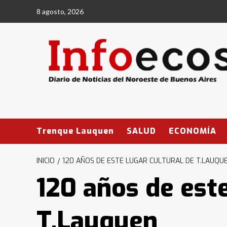
Saltar
8 agosto, 2026
al
contenido
Trenque Lauquen
SALUD
ECONOMÍA
INICIO
120 AÑOS DE ESTE LUGAR CULTURAL DE T.LAUQU
120 años de este
T.Lauquen