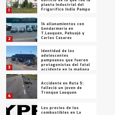
edificio de lo que fue la
planta Industrial del
Frígorífico Indio Pampa
1
14 allanamientos con
Gendarmería en
T.Lauquen, Pehuajó y
Carlos Casares
2
Identidad de los
adolescentes
pampeanos que fueron
protagonistas del fatal
3
accidente en la mañana
del lunes
Accidente en Ruta 5:
falleció un joven de
Trenque Lauquen
4
Los precios de los
combustibles en La