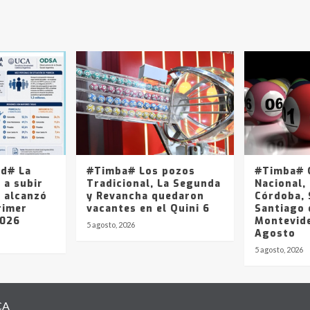
ad# La
#Timba# Los pozos
#Timba# Q
 a subir
Tradicional, La Segunda
Nacional, 
y alcanzó
y Revancha quedaron
Córdoba, 
rimer
vacantes en el Quini 6
Santiago 
2026
Montevide
5 agosto, 2026
Agosto
5 agosto, 2026
CA