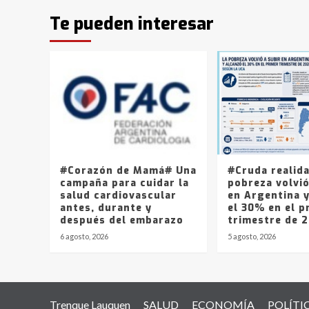
Te pueden interesar
#Corazón de Mamá# Una
#Cruda realid
campaña para cuidar la
pobreza volvió
salud cardiovascular
en Argentina 
antes, durante y
el 30% en el p
después del embarazo
trimestre de 
6 agosto, 2026
5 agosto, 2026
Trenque Lauquen
SALUD
ECONOMÍA
POLÍTI