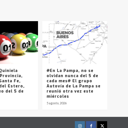
T.Lauquen, Pehuajó y
Carlos Casares
2
Identidad de los
adolescentes
pampeanos que fueron
protagonistas del fatal
3
accidente en la mañana
del lunes
Accidente en Ruta 5:
falleció un joven de
Trenque Lauquen
uiniela
#En La Pampa, no se
4
Provincia,
olvidan nunca del 5 de
Santa Fe,
cada mes# El grupo
del Estero,
Los precios de los
Autovía de La Pampa se
o del 5 de
combustibles en La
reunió otra vez este
Pampa, desde YPF hasta
miércoles
Axion entre 857 a 1338
5 agosto, 2026
5
pesos