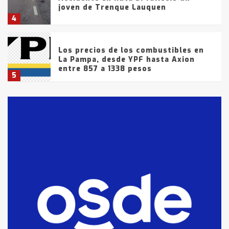
joven de Trenque Lauquen
4
Los precios de los combustibles en
La Pampa, desde YPF hasta Axion
entre 857 a 1338 pesos
5
La Bolsa de Cereales de Bahía
Blanca anticipa que Agosto vendrá
con lluvias y heladas, en gran parte
de la provincia
6
T.Lauquen: tres jóvenes que
intentaron evadir a la Policía
fueron detenidos por
comercialización de drogas en la
7
tarde del sábado
T.Lauquen: se vendió el edificio de