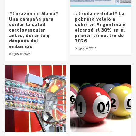
entre 857 a 1338 pesos
5
#Corazón de Mamá#
#Cruda realidad# La
Una campaña para
pobreza volvió a
cuidar la salud
subir en Argentina y
cardiovascular
alcanzó el 30% en el
antes, durante y
primer trimestre de
después del
2026
embarazo
5 agosto, 2026
6 agosto, 2026