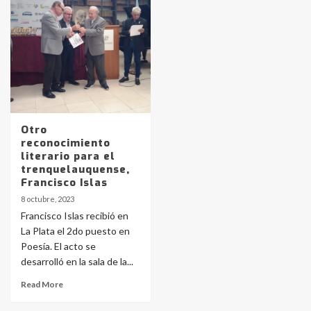
pampeanos que fueron
protagonistas del fatal accidente
en la mañana del lunes
3
Accidente en Ruta 5: falleció un
joven de Trenque Lauquen
4
Otro
reconocimiento
Los precios de los combustibles en
literario para el
La Pampa, desde YPF hasta Axion
trenquelauquense,
entre 857 a 1338 pesos
Francisco Islas
5
8 octubre, 2023
Francisco Islas recibió en
La Bolsa de Cereales de Bahía
La Plata el 2do puesto en
Blanca anticipa que Agosto vendrá
con lluvias y heladas, en gran parte
Poesía. El acto se
de la provincia
6
desarrolló en la sala de la...
Read More
T.Lauquen: tres jóvenes que
intentaron evadir a la Policía