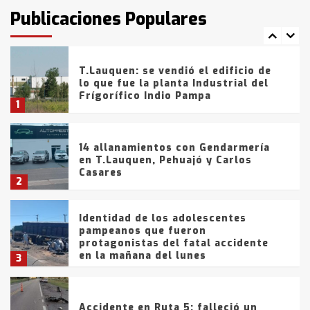
fueron detenidos por
Publicaciones Populares
comercialización de drogas en la
7
tarde del sábado
T.Lauquen: se vendió el edificio de
lo que fue la planta Industrial del
Frígorífico Indio Pampa
1
14 allanamientos con Gendarmería
en T.Lauquen, Pehuajó y Carlos
Casares
2
Identidad de los adolescentes
pampeanos que fueron
protagonistas del fatal accidente
en la mañana del lunes
3
Accidente en Ruta 5: falleció un