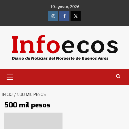
Saltar
10 agosto, 2026
al
contenido
Instagram
Facebook
Twitter
Menú
primario
INICIO
500 MIL PESOS
500 mil pesos
Identidad de los adolescentes