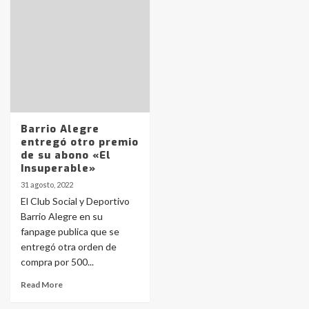
pampeanos que fueron
protagonistas del fatal accidente
en la mañana del lunes
3
Accidente en Ruta 5: falleció un
joven de Trenque Lauquen
4
Barrio Alegre
entregó otro premio
Los precios de los combustibles en
de su abono «El
La Pampa, desde YPF hasta Axion
Insuperable»
entre 857 a 1338 pesos
5
31 agosto, 2022
El Club Social y Deportivo
Barrio Alegre en su
La Bolsa de Cereales de Bahía
fanpage publica que se
Blanca anticipa que Agosto vendrá
con lluvias y heladas, en gran parte
entregó otra orden de
de la provincia
6
compra por 500...
Read More
T.Lauquen: tres jóvenes que
intentaron evadir a la Policía