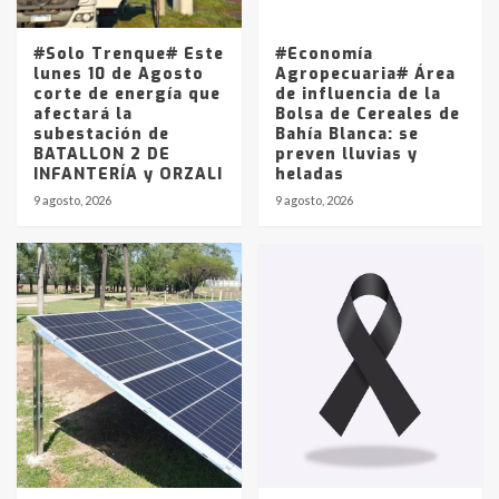
La Pampa, desde YPF hasta Axion
entre 857 a 1338 pesos
5
#Solo Trenque# Este
#Economía
lunes 10 de Agosto
Agropecuaria# Área
corte de energía que
de influencia de la
afectará la
Bolsa de Cereales de
subestación de
Bahía Blanca: se
BATALLON 2 DE
preven lluvias y
INFANTERÍA y ORZALI
heladas
9 agosto, 2026
9 agosto, 2026