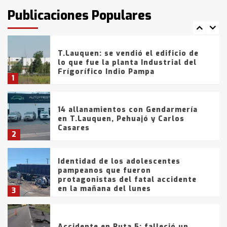
fueron detenidos por
Publicaciones Populares
comercialización de drogas en la
7
tarde del sábado
T.Lauquen: se vendió el edificio de
lo que fue la planta Industrial del
Frígorífico Indio Pampa
1
14 allanamientos con Gendarmería
en T.Lauquen, Pehuajó y Carlos
Casares
2
Identidad de los adolescentes
pampeanos que fueron
protagonistas del fatal accidente
en la mañana del lunes
3
Accidente en Ruta 5: falleció un