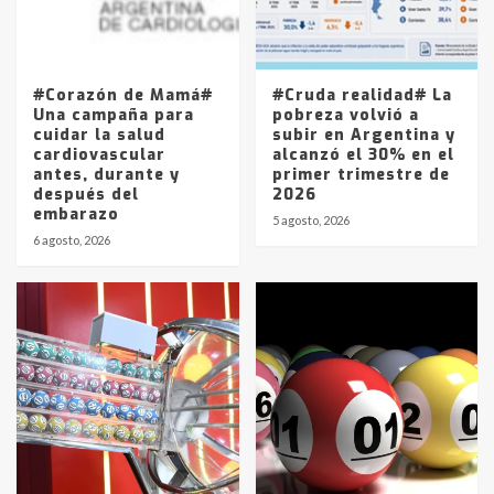
Los precios de los combustibles en
La Pampa, desde YPF hasta Axion
entre 857 a 1338 pesos
5
#Corazón de Mamá#
#Cruda realidad# La
Una campaña para
pobreza volvió a
cuidar la salud
subir en Argentina y
cardiovascular
alcanzó el 30% en el
antes, durante y
primer trimestre de
después del
2026
embarazo
5 agosto, 2026
6 agosto, 2026