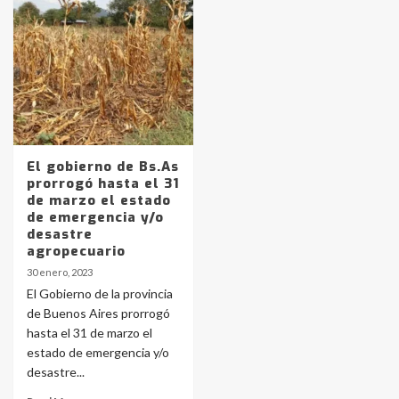
Identidad de los adolescentes
pampeanos que fueron
protagonistas del fatal accidente
en la mañana del lunes
3
Accidente en Ruta 5: falleció un
joven de Trenque Lauquen
El gobierno de Bs.As
4
prorrogó hasta el 31
de marzo el estado
de emergencia y/o
Los precios de los combustibles en
desastre
La Pampa, desde YPF hasta Axion
agropecuario
entre 857 a 1338 pesos
5
30 enero, 2023
El Gobierno de la provincia
de Buenos Aires prorrogó
La Bolsa de Cereales de Bahía
hasta el 31 de marzo el
Blanca anticipa que Agosto vendrá
con lluvias y heladas, en gran parte
estado de emergencia y/o
de la provincia
6
desastre...