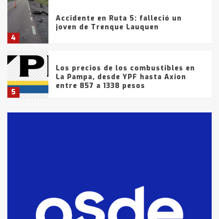
Accidente en Ruta 5: falleció un
joven de Trenque Lauquen
4
Los precios de los combustibles en
La Pampa, desde YPF hasta Axion
entre 857 a 1338 pesos
5
La Bolsa de Cereales de Bahía
Blanca anticipa que Agosto vendrá
con lluvias y heladas, en gran parte
de la provincia
6
T.Lauquen: tres jóvenes que
intentaron evadir a la Policía
fueron detenidos por
comercialización de drogas en la
7
tarde del sábado