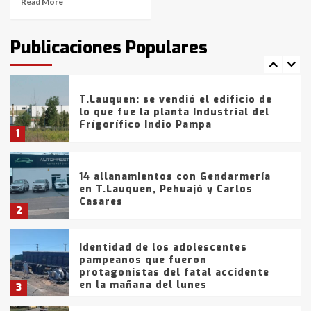
Read More
T.Lauquen: tres jóvenes que
intentaron evadir a la Policía
fueron detenidos por
Publicaciones Populares
comercialización de drogas en la
7
tarde del sábado
T.Lauquen: se vendió el edificio de
lo que fue la planta Industrial del
Frígorífico Indio Pampa
1
14 allanamientos con Gendarmería
en T.Lauquen, Pehuajó y Carlos
Casares
2
Identidad de los adolescentes
pampeanos que fueron
protagonistas del fatal accidente
en la mañana del lunes
3