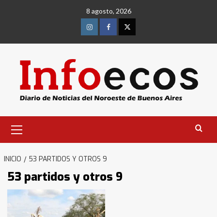
Saltar
8 agosto, 2026
al
contenido
Instagram
Facebook
Twitter
Menú
primario
INICIO
53 PARTIDOS Y OTROS 9
53 partidos y otros 9