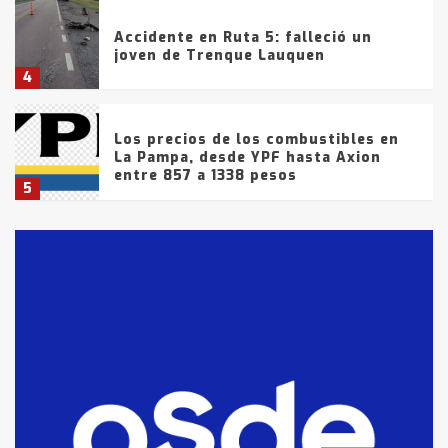
Accidente en Ruta 5: falleció un
joven de Trenque Lauquen
4
Los precios de los combustibles en
La Pampa, desde YPF hasta Axion
entre 857 a 1338 pesos
5
La Bolsa de Cereales de Bahía
Blanca anticipa que Agosto vendrá
con lluvias y heladas, en gran parte
de la provincia
6
T.Lauquen: tres jóvenes que
intentaron evadir a la Policía
fueron detenidos por
comercialización de drogas en la
7
tarde del sábado