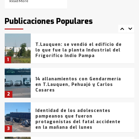
Read More
T.Lauquen: tres jóvenes que
intentaron evadir a la Policía
fueron detenidos por
Publicaciones Populares
comercialización de drogas en la
7
tarde del sábado
T.Lauquen: se vendió el edificio de
lo que fue la planta Industrial del
Frígorífico Indio Pampa
1
14 allanamientos con Gendarmería
en T.Lauquen, Pehuajó y Carlos
Casares
2
Identidad de los adolescentes
pampeanos que fueron
protagonistas del fatal accidente
en la mañana del lunes
3