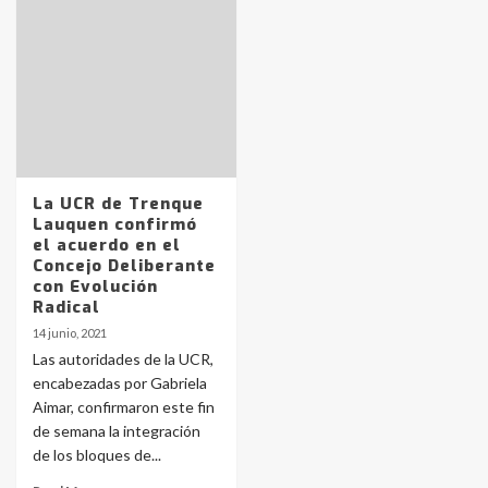
Identidad de los adolescentes
pampeanos que fueron
protagonistas del fatal accidente
en la mañana del lunes
3
Accidente en Ruta 5: falleció un
joven de Trenque Lauquen
La UCR de Trenque
4
Lauquen confirmó
el acuerdo en el
Concejo Deliberante
Los precios de los combustibles en
con Evolución
La Pampa, desde YPF hasta Axion
Radical
entre 857 a 1338 pesos
5
14 junio, 2021
Las autoridades de la UCR,
encabezadas por Gabriela
La Bolsa de Cereales de Bahía
Aimar, confirmaron este fin
Blanca anticipa que Agosto vendrá
con lluvias y heladas, en gran parte
de semana la integración
de la provincia
6
de los bloques de...