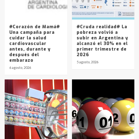
Los precios de los combustibles en
La Pampa, desde YPF hasta Axion
entre 857 a 1338 pesos
5
#Corazón de Mamá#
#Cruda realidad# La
Una campaña para
pobreza volvió a
cuidar la salud
subir en Argentina y
cardiovascular
alcanzó el 30% en el
antes, durante y
primer trimestre de
después del
2026
embarazo
5 agosto, 2026
6 agosto, 2026