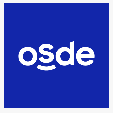
La Bolsa de Cereales de Bahía
Blanca anticipa que Agosto vendrá
con lluvias y heladas, en gran parte
de la provincia
6
T.Lauquen: tres jóvenes que
intentaron evadir a la Policía
fueron detenidos por
comercialización de drogas en la
7
tarde del sábado
T.Lauquen: se vendió el edificio de
lo que fue la planta Industrial del
Frígorífico Indio Pampa
1
14 allanamientos con Gendarmería
en T.Lauquen, Pehuajó y Carlos
Casares
2