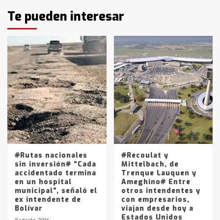
Identidad de los adolescentes
Te pueden interesar
pampeanos que fueron
protagonistas del fatal accidente
en la mañana del lunes
3
Accidente en Ruta 5: falleció un
joven de Trenque Lauquen
4
Los precios de los combustibles en
La Pampa, desde YPF hasta Axion
entre 857 a 1338 pesos
5
#Rutas nacionales
#Recoulat y
sin inversión# “Cada
Mittelbach, de
accidentado termina
Trenque Lauquen y
en un hospital
Ameghino# Entre
municipal”, señaló el
otros intendentes y
ex intendente de
con empresarios,
Bolívar
viajan desde hoy a
Estados Unidos
8 agosto, 2026