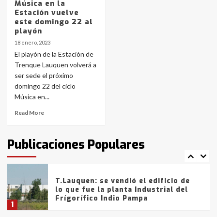
Música en la
Estación vuelve
Los precios de los combustibles en
este domingo 22 al
La Pampa, desde YPF hasta Axion
playón
entre 857 a 1338 pesos
5
18 enero, 2023
El playón de la Estación de
Trenque Lauquen volverá a
La Bolsa de Cereales de Bahía
ser sede el próximo
Blanca anticipa que Agosto vendrá
con lluvias y heladas, en gran parte
domingo 22 del ciclo
de la provincia
6
Música en...
Read More
T.Lauquen: tres jóvenes que
intentaron evadir a la Policía
fueron detenidos por
Publicaciones Populares
comercialización de drogas en la
7
tarde del sábado
T.Lauquen: se vendió el edificio de
lo que fue la planta Industrial del
Frígorífico Indio Pampa
1