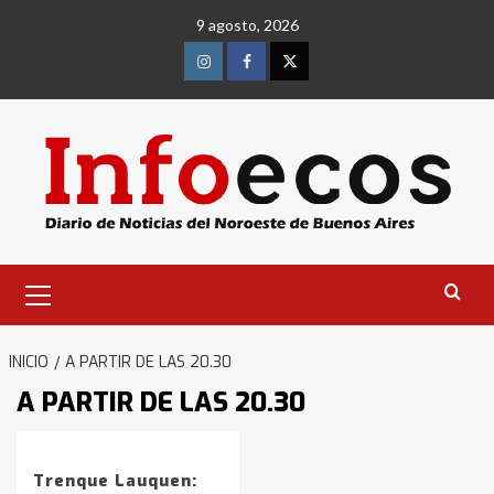
Saltar
9 agosto, 2026
al
contenido
Instagram
Facebook
Twitter
Menú
Identidad de los adolescentes
primario
pampeanos que fueron
protagonistas del fatal accidente
en la mañana del lunes
3
INICIO
A PARTIR DE LAS 20.30
A PARTIR DE LAS 20.30
Accidente en Ruta 5: falleció un
joven de Trenque Lauquen
4
Trenque Lauquen: