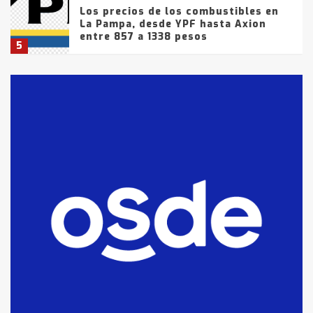
Los precios de los combustibles en
La Pampa, desde YPF hasta Axion
entre 857 a 1338 pesos
5
La Bolsa de Cereales de Bahía
Blanca anticipa que Agosto vendrá
con lluvias y heladas, en gran parte
de la provincia
6
T.Lauquen: tres jóvenes que
intentaron evadir a la Policía
fueron detenidos por
comercialización de drogas en la
7
tarde del sábado
T.Lauquen: se vendió el edificio de
lo que fue la planta Industrial del
Frígorífico Indio Pampa
1