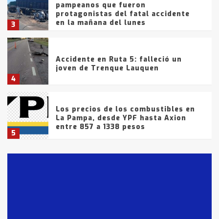
pampeanos que fueron
protagonistas del fatal accidente
en la mañana del lunes
3
Accidente en Ruta 5: falleció un
joven de Trenque Lauquen
4
Los precios de los combustibles en
La Pampa, desde YPF hasta Axion
entre 857 a 1338 pesos
5
La Bolsa de Cereales de Bahía
Blanca anticipa que Agosto vendrá
con lluvias y heladas, en gran parte
de la provincia
6
T.Lauquen: tres jóvenes que