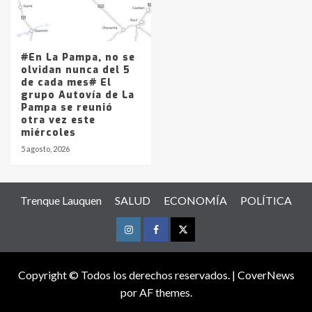
#En La Pampa, no se
olvidan nunca del 5
de cada mes# El
grupo Autovía de La
Pampa se reunió
otra vez este
miércoles
5 agosto, 2026
Trenque Lauquen
SALUD
ECONOMÍA
POLÍTICA
Instagram
Facebook
Twitter
Copyright © Todos los derechos reservados.
|
CoverNews
por AF themes.