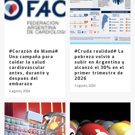
Accidente en Ruta 5: falleció un
joven de Trenque Lauquen
4
Los precios de los combustibles en
La Pampa, desde YPF hasta Axion
entre 857 a 1338 pesos
5
#Corazón de Mamá#
#Cruda realidad# La
Una campaña para
pobreza volvió a
cuidar la salud
subir en Argentina y
cardiovascular
alcanzó el 30% en el
antes, durante y
primer trimestre de
después del
2026
embarazo
5 agosto, 2026
6 agosto, 2026