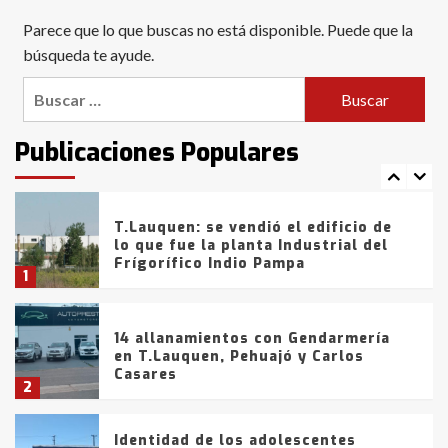
Blanca anticipa que Agosto vendrá
Parece que lo que buscas no está disponible. Puede que la
con lluvias y heladas, en gran parte
de la provincia
búsqueda te ayude.
6
Buscar:
T.Lauquen: tres jóvenes que
intentaron evadir a la Policía
fueron detenidos por
Publicaciones Populares
comercialización de drogas en la
7
tarde del sábado
T.Lauquen: se vendió el edificio de
lo que fue la planta Industrial del
Frígorífico Indio Pampa
1
14 allanamientos con Gendarmería
en T.Lauquen, Pehuajó y Carlos
Casares
2
Identidad de los adolescentes