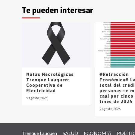
Te pueden interesar
Notas Necrológicas
#Retracción
Trenque Lauquen:
Económica# L
Cooperativa de
total del crédi
Electricidad
personas se mu
casi por cinco
9 agosto, 2026
fines de 2024
9 agosto, 2026
Trenque Lauquen
SALUD
ECONOMÍA
POLÍTI