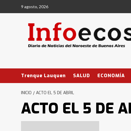
Saltar
9 agosto, 2026
al
contenido
Trenque Lauquen
SALUD
ECONOMÍA
INICIO
ACTO EL 5 DE ABRIL
ACTO EL 5 DE A