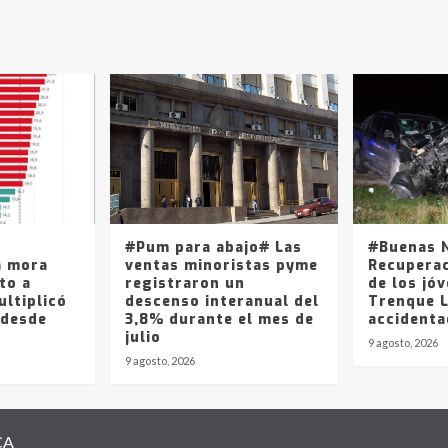
#Pum para abajo# Las
#Buenas N
a mora
ventas minoristas pyme
Recuperac
to a
registraron un
de los jó
ltiplicó
descenso interanual del
Trenque 
 desde
3,8% durante el mes de
accidenta
julio
9 agosto, 2026
9 agosto, 2026
CA