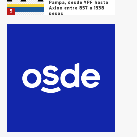
Pampa, desde YPF hasta
Axion entre 857 a 1338
5
pesos
La Bolsa de Cereales de
Bahía Blanca anticipa
que Agosto vendrá con
lluvias y heladas, en
6
gran parte de la
provincia
T.Lauquen: tres jóvenes
que intentaron evadir a
la Policía fueron
detenidos por
7
comercialización de
drogas en la tarde del
sábado
T.Lauquen: se vendió el
edificio de lo que fue la
planta Industrial del
Frígorífico Indio Pampa
1
14 allanamientos con
Gendarmería en