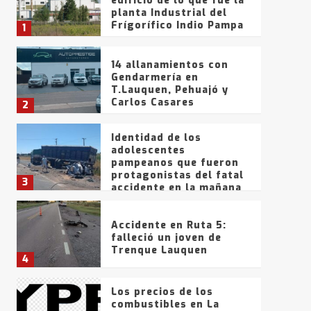
edificio de lo que fue la
planta Industrial del
Frígorífico Indio Pampa
1
14 allanamientos con
Gendarmería en
T.Lauquen, Pehuajó y
Carlos Casares
2
Identidad de los
adolescentes
pampeanos que fueron
protagonistas del fatal
3
accidente en la mañana
del lunes
Accidente en Ruta 5:
falleció un joven de
Trenque Lauquen
4
Los precios de los
combustibles en La