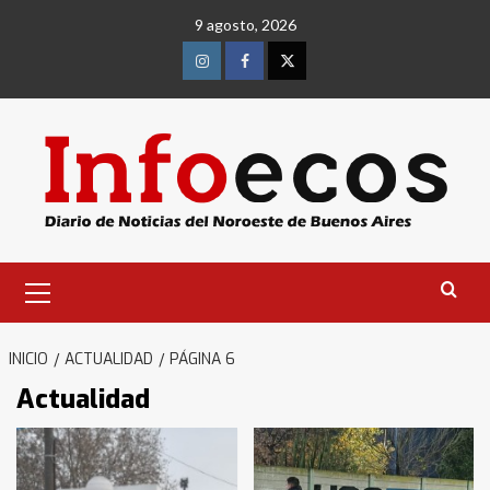
Saltar
9 agosto, 2026
al
contenido
Instagram
Facebook
Twitter
Menú
primario
INICIO
ACTUALIDAD
PÁGINA 6
Actualidad