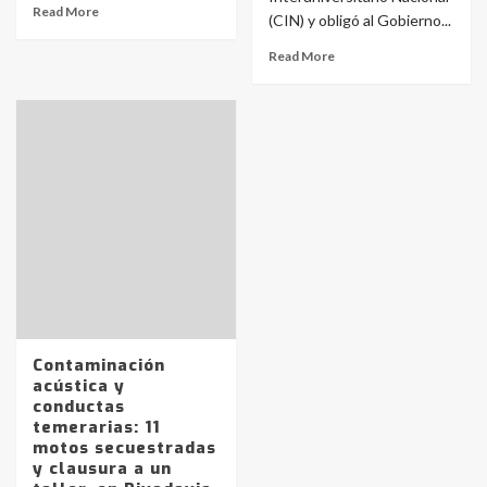
Read More
(CIN) y obligó al Gobierno...
Read More
Identidad de los adolescentes
pampeanos que fueron
protagonistas del fatal accidente
Contaminación
en la mañana del lunes
3
acústica y
conductas
temerarias: 11
motos secuestradas
Accidente en Ruta 5: falleció un
y clausura a un
joven de Trenque Lauquen