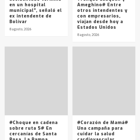
2
en un hospital
Ameghino# Entre
municipal”, señaló el
otros intendentes y
ex intendente de
con empresarios,
Identidad de los adolescentes
Bolívar
viajan desde hoy a
pampeanos que fueron
Estados Unidos
protagonistas del fatal accidente
8 agosto, 2026
en la mañana del lunes
8 agosto, 2026
3
Accidente en Ruta 5: falleció un
joven de Trenque Lauquen
4
Los precios de los combustibles en
La Pampa, desde YPF hasta Axion
entre 857 a 1338 pesos
5
#Choque en cadena
#Corazón de Mamá#
sobre ruta 5# En
Una campaña para
cercanías de Santa
cuidar la salud
Rosa, La Pampa
cardiovascular