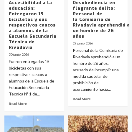
Accesibilidad a la
Desobediencia en
educación:
flagrante delito:
Entregaron 15
Personal de
bicicletas y sus
la Comisaría de
respectivos cascos
Rivadavia aprehendió a
a alumnos de la
un hombre de 26
Escuela Secundaria
años
Técnica de
29 junio, 2026
Rivadavia
Personal de la Comisaría de
30 junio, 2026
Rivadavia aprehendió a un
Fueron entregadas 15
hombre de 26 años,
bicicletas con sus
acusado de incumplir una
respectivos cascos a
medida cautelar de
alumnos de la Escuela de
prohibición de
Educación Secundaria
acercamiento hacia...
Técnica Nº 1 de...
Read More
Read More