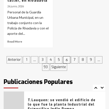
taller, en Rivadavia
4
26 junio, 2026
Personal de la Guardia
Urbana Municipal, en un
Los precios de los combustibles en
trabajo conjunto con la
La Pampa, desde YPF hasta Axion
entre 857 a 1338 pesos
Policía de Rivadavia y con el
5
aporte del...
Read More
La Bolsa de Cereales de Bahía
Blanca anticipa que Agosto vendrá
con lluvias y heladas, en gran parte
de la provincia
Navegación
6
Anterior
1
3
4
5
7
8
9
…
6
…
93
Siguiente
de
T.Lauquen: tres jóvenes que
intentaron evadir a la Policía
entradas
fueron detenidos por
Publicaciones Populares
comercialización de drogas en la
7
tarde del sábado
T.Lauquen: se vendió el edificio de
lo que fue la planta Industrial del
Frígorífico Indio Pampa