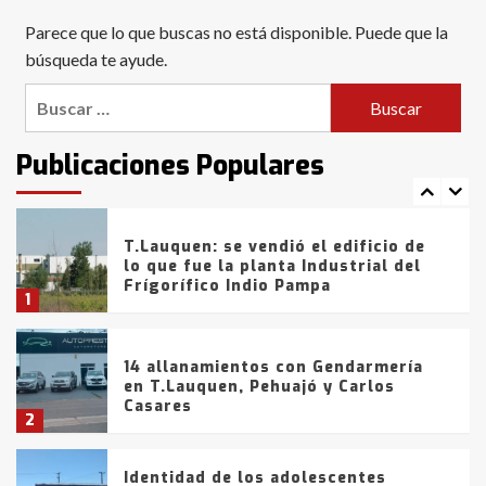
Blanca anticipa que Agosto vendrá
Parece que lo que buscas no está disponible. Puede que la
con lluvias y heladas, en gran parte
de la provincia
búsqueda te ayude.
6
Buscar:
T.Lauquen: tres jóvenes que
intentaron evadir a la Policía
fueron detenidos por
Publicaciones Populares
comercialización de drogas en la
7
tarde del sábado
T.Lauquen: se vendió el edificio de
lo que fue la planta Industrial del
Frígorífico Indio Pampa
1
14 allanamientos con Gendarmería
en T.Lauquen, Pehuajó y Carlos
Casares
2
Identidad de los adolescentes