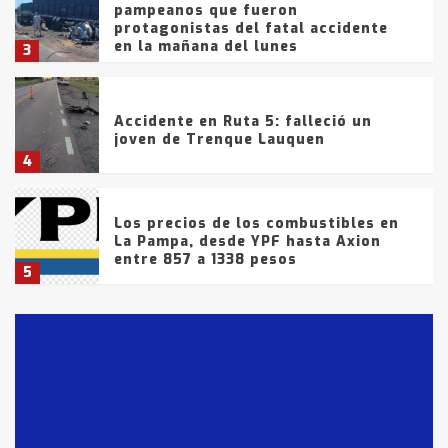
pampeanos que fueron
protagonistas del fatal accidente
en la mañana del lunes
3
Accidente en Ruta 5: falleció un
joven de Trenque Lauquen
4
Los precios de los combustibles en
La Pampa, desde YPF hasta Axion
entre 857 a 1338 pesos
5
La Bolsa de Cereales de Bahía
Blanca anticipa que Agosto vendrá
con lluvias y heladas, en gran parte
de la provincia
6
T.Lauquen: tres jóvenes que