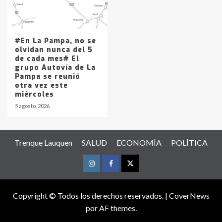
#En La Pampa, no se
olvidan nunca del 5
de cada mes# El
grupo Autovía de La
Pampa se reunió
otra vez este
miércoles
5 agosto, 2026
Trenque Lauquen
SALUD
ECONOMÍA
POLÍTICA
Instagram
Facebook
Twitter
Copyright © Todos los derechos reservados.
|
CoverNews
por AF themes.