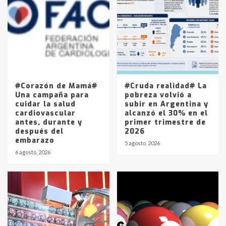
Accidente en Ruta 5: falleció un
joven de Trenque Lauquen
4
Los precios de los combustibles en
La Pampa, desde YPF hasta Axion
entre 857 a 1338 pesos
5
#Corazón de Mamá#
#Cruda realidad# La
Una campaña para
pobreza volvió a
cuidar la salud
subir en Argentina y
cardiovascular
alcanzó el 30% en el
antes, durante y
primer trimestre de
después del
2026
embarazo
5 agosto, 2026
6 agosto, 2026